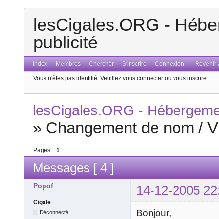
lesCigales.ORG - Héber
publicité
Index
Membres
Chercher
S'inscrire
Connexion
Revenir a
Vous n'êtes pas identifié.
Veuillez vous connecter ou vous inscrire.
lesCigales.ORG - Hébergement
»
Changement de nom / V
Pages
1
Messages [ 4 ]
Popof
14-12-2005 22
Cigale
Bonjour,
Déconnecté