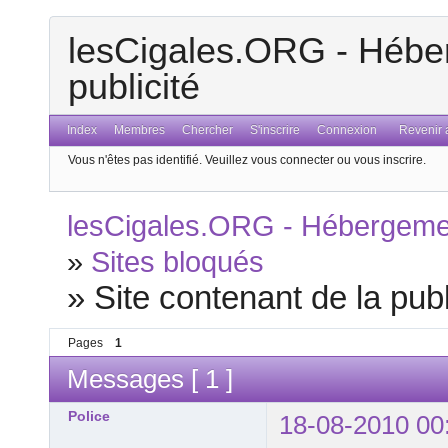
lesCigales.ORG - Héber
publicité
Index
Membres
Chercher
S'inscrire
Connexion
Revenir a
Vous n'êtes pas identifié.
Veuillez vous connecter ou vous inscrire.
lesCigales.ORG - Hébergement
»
Sites bloqués
»
Site contenant de la publ
Pages
1
Messages [ 1 ]
Police
18-08-2010 00