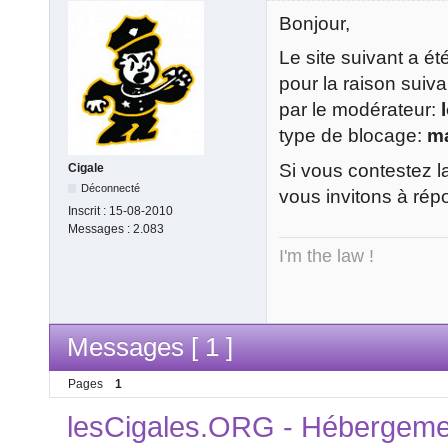
Bonjour,
Le site suivant a é
pour la raison suiv
par le modérateur:
type de blocage:
m
Si vous contestez l
Cigale
Déconnecté
vous invitons à rép
Inscrit :
15-08-2010
Messages :
2.083
I'm the law !
Messages [ 1 ]
Pages
1
lesCigales.ORG - Hébergement