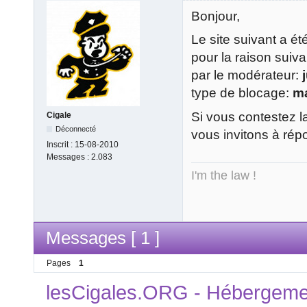
Bonjour,
Le site suivant a é
pour la raison suiv
par le modérateur:
type de blocage:
m
Si vous contestez l
Cigale
Déconnecté
vous invitons à rép
Inscrit :
15-08-2010
Messages :
2.083
I'm the law !
Messages [ 1 ]
Pages
1
lesCigales.ORG - Hébergement