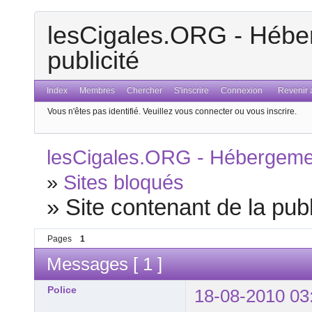
lesCigales.ORG - Héber
publicité
Index
Membres
Chercher
S'inscrire
Connexion
Revenir a
Vous n'êtes pas identifié.
Veuillez vous connecter ou vous inscrire.
lesCigales.ORG - Hébergement
»
Sites bloqués
»
Site contenant de la publ
Pages
1
Messages [ 1 ]
Police
18-08-2010 03