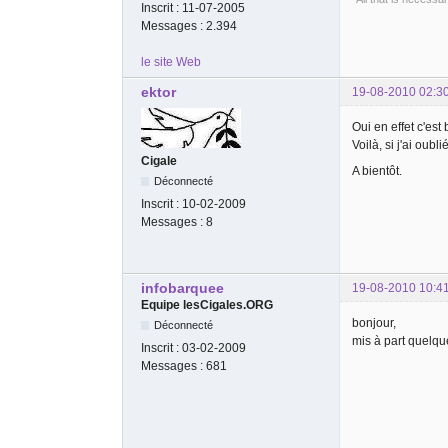
Inscrit :
11-07-2005
Messages :
2.394
le site Web
ektor
19-08-2010 02:3
Oui en effet c'est 
Voilà, si j'ai oub
Cigale
A bientôt.
Déconnecté
Inscrit :
10-02-2009
Messages :
8
infobarquee
19-08-2010 10:4
Equipe lesCigales.ORG
bonjour,
Déconnecté
mis à part quelque
Inscrit :
03-02-2009
Messages :
681