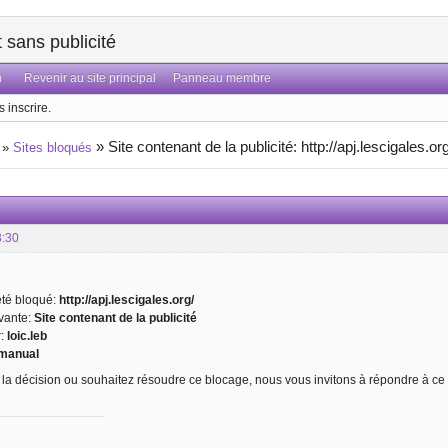
sans publicité
n
Revenir au site principal
Panneau membre
 inscrire.
»
Site contenant de la publicité: http://apj.lescigales.or
»
Sites bloqués
3:30
 été bloqué:
http://apj.lescigales.org/
ivante:
Site contenant de la publicité
r:
loic.leb
manual
 la décision ou souhaitez résoudre ce blocage, nous vous invitons à répondre à ce 