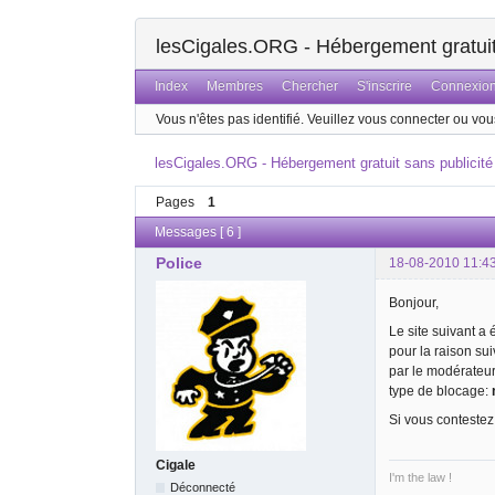
lesCigales.ORG - Hébergement gratuit 
Index
Membres
Chercher
S'inscrire
Connexio
Vous n'êtes pas identifié.
Veuillez vous connecter ou vous
lesCigales.ORG - Hébergement gratuit sans publicité
Pages
1
Messages [ 6 ]
Police
18-08-2010 11:4
Bonjour,
Le site suivant a
pour la raison su
par le modérateu
type de blocage:
Si vous contestez
Cigale
I'm the law !
Déconnecté