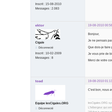
Inscrit :
15-08-2010
Messages :
2.083
ektor
19-08-2010 00:5
Bonjour,
Je ne pensais pas
Cigale
Que dois-je faire
Déconnecté
Inscrit :
10-02-2009
Je vous prie de bi
Messages :
8
Merci de votre c
toad
19-08-2010 01:1
C'est bon, nous av
lesCigales.ORG s
Equipe lesCigales.ORG
L'hébergeur qui sen
Déconnecté
"All that is necessar