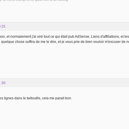
0:25
bon, et normalement j'ai viré tout ce qui était pub AdSense, Liens d'affiliations, et les
lié quelque chose suffira de me le dire, et je vous prie de bien vouloir m'excuser de 
1:30
s lignes dans le twitoutils, cela me parait bon.