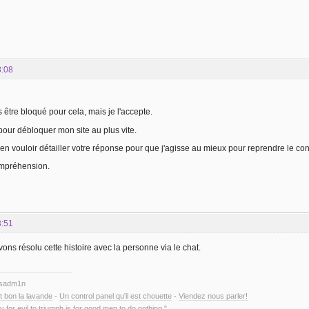
8:08
 être bloqué pour cela, mais je l'accepte.
 pour débloquer mon site au plus vite.
en vouloir détailler votre réponse pour que j'agisse au mieux pour reprendre le cont
ompréhension.
3:51
ons résolu cette histoire avec la personne via le chat.
ysadm1n
t bon la lavande
-
Un control panel qu'il est chouette
-
Viendez nous parler!
y for evil to triumph is for good men to do nothing."