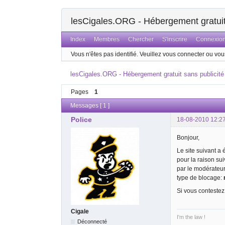
lesCigales.ORG - Hébergement gratuit 
Index
Membres
Chercher
S'inscrire
Connexio
Vous n'êtes pas identifié.
Veuillez vous connecter ou vous
lesCigales.ORG - Hébergement gratuit sans publicité
Pages
1
Messages [ 1 ]
Police
18-08-2010 12:2
Bonjour,
Le site suivant a
pour la raison su
par le modérateu
type de blocage:
Si vous contestez
Cigale
I'm the law !
Déconnecté