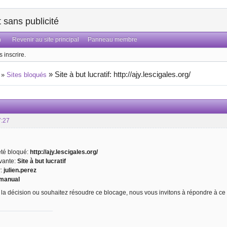
sans publicité
n
Revenir au site principal
Panneau membre
 inscrire.
»
Site à but lucratif: http://ajy.lescigales.org/
»
Sites bloqués
7:27
 été bloqué:
http://ajy.lescigales.org/
ivante:
Site à but lucratif
r:
julien.perez
manual
 la décision ou souhaitez résoudre ce blocage, nous vous invitons à répondre à ce 