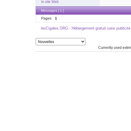
le site Web
Messages [ 1 ]
Pages
1
lesCigales.ORG - Hébergement gratuit sans publicité
Currently used ext