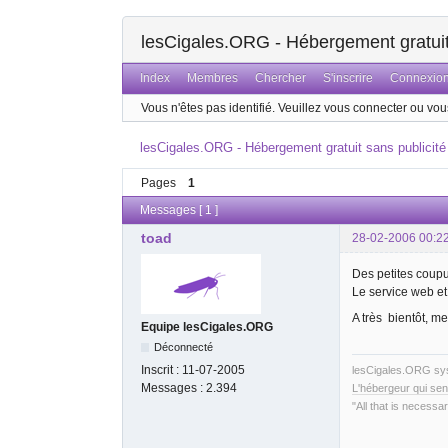
lesCigales.ORG - Hébergement gratuit 
Index
Membres
Chercher
S'inscrire
Connexio
Vous n'êtes pas identifié.
Veuillez vous connecter ou vous
lesCigales.ORG - Hébergement gratuit sans publicité
Pages
1
Messages [ 1 ]
toad
28-02-2006 00:2
Des petites coupu
Le service web et
A très bientôt, m
Equipe lesCigales.ORG
Déconnecté
Inscrit :
11-07-2005
lesCigales.ORG s
Messages :
2.394
L'hébergeur qui sen
"All that is necessar