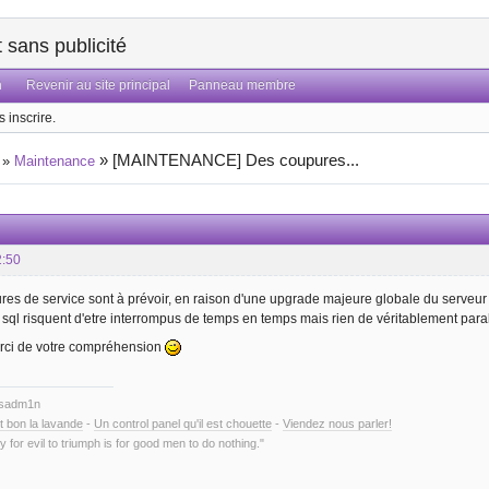
sans publicité
n
Revenir au site principal
Panneau membre
 inscrire.
»
[MAINTENANCE] Des coupures...
»
Maintenance
2:50
res de service sont à prévoir, en raison d'une upgrade majeure globale du serveur
 sql risquent d'etre interrompus de temps en temps mais rien de véritablement para
erci de votre compréhension
ysadm1n
t bon la lavande
-
Un control panel qu'il est chouette
-
Viendez nous parler!
y for evil to triumph is for good men to do nothing."