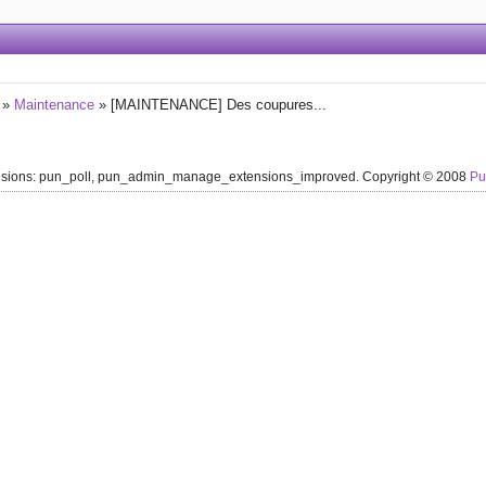
»
Maintenance
»
[MAINTENANCE] Des coupures...
ensions: pun_poll, pun_admin_manage_extensions_improved. Copyright © 2008
P