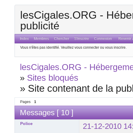
lesCigales.ORG - Héber
publicité
Index
Membres
Chercher
S'inscrire
Connexion
Revenir a
Vous n'êtes pas identifié.
Veuillez vous connecter ou vous inscrire.
lesCigales.ORG - Hébergement
»
Sites bloqués
»
Site contenant de la publi
Pages
1
Messages [ 10 ]
Police
21-12-2010 14