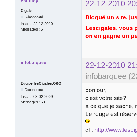
ebutuoy
22-12-2010 20
Cigale
Bloqué un site, ju
Déconnecté
Inscrit :
22-12-2010
Lescigales, vous 
Messages :
5
on en gagne un pe
infobarquee
22-12-2010 21
infobarquee (2
Equipe lesCigales.ORG
bonjour,
Déconnecté
Inscrit :
03-02-2009
c'est votre site?
Messages :
681
à ce que je sache, 
Le rouge est réservé
cf :
http://www.lesci