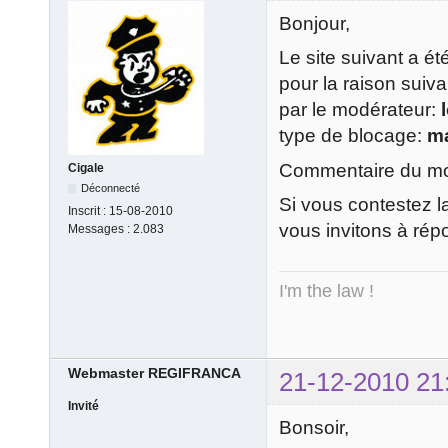
Bonjour,
Le site suivant a é
pour la raison suiv
par le modérateur:
type de blocage:
m
Commentaire du mod
Cigale
Déconnecté
Si vous contestez l
Inscrit :
15-08-2010
vous invitons à rép
Messages :
2.083
I'm the law !
Webmaster REGIFRANCA
21-12-2010 21
Invité
Bonsoir,