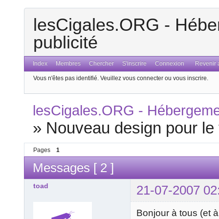
lesCigales.ORG - Héber
publicité
Index
Membres
Chercher
S'inscrire
Connexion
Revenir a
Vous n'êtes pas identifié.
Veuillez vous connecter ou vous inscrire.
lesCigales.ORG - Hébergement
»
Nouveau design pour le 
Pages
1
Messages [ 2 ]
toad
21-07-2007 02
Bonjour à tous (et à