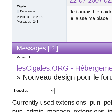
22-07-2007 02
Cigale
Je t'aurais bien aid
Déconnecté
Inscrit :
31-08-2005
je laisse ma place
Messages :
241
Messages [ 2 ]
Pages
1
lesCigales.ORG - Hébergement
»
Nouveau design pour le for
Currently used extensions: pun_pol
pun_admin_manage_extensions_im