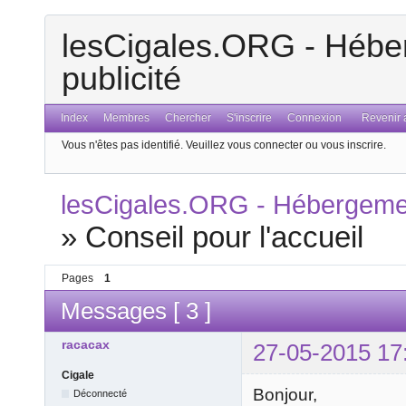
lesCigales.ORG - Héber
publicité
Index
Membres
Chercher
S'inscrire
Connexion
Revenir a
Vous n'êtes pas identifié.
Veuillez vous connecter ou vous inscrire.
lesCigales.ORG - Hébergement
»
Conseil pour l'accueil
Pages
1
Messages [ 3 ]
racacax
27-05-2015 17
Cigale
Bonjour,
Déconnecté