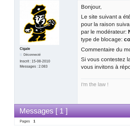
Bonjour,
Le site suivant a é
pour la raison suiv
par le modérateur:
type de blocage:
c
Commentaire du mod
Cigale
Déconnecté
Si vous contestez l
Inscrit :
15-08-2010
vous invitons à rép
Messages :
2.083
I'm the law !
Messages [ 1 ]
Pages
1