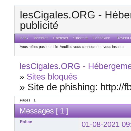
lesCigales.ORG - Héber
publicité
Index
Membres
Chercher
S'inscrire
Connexion
Revenir a
Vous n'êtes pas identifié.
Veuillez vous connecter ou vous inscrire.
lesCigales.ORG - Hébergement
»
Sites bloqués
»
Site de phishing: http://
Pages
1
Messages [ 1 ]
Police
01-08-2021 09