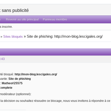
sans publicité
n
Revenir au site principal
Panneau membre
 inscrire.
»
Site de phishing: http://mon-blog.lescigales.org/
»
Sites bloqués
3:43
 été bloqué:
http://mon-blog.lescigales.org/
ivante:
Site de phishing
r:
Matheo#25575
complete
odérateur (optionnel):
 la décision ou souhaitez résoudre ce blocage, nous vous invitons à répondre à ce 