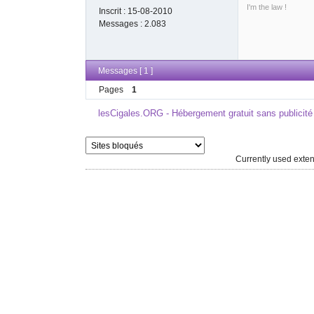
I'm the law !
Inscrit :
15-08-2010
Messages :
2.083
Messages [ 1 ]
Pages
1
lesCigales.ORG - Hébergement gratuit sans publicité
Currently used ext