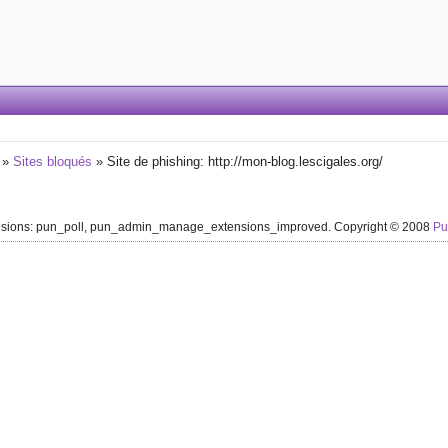
»
Sites bloqués
»
Site de phishing: http://mon-blog.lescigales.org/
ensions: pun_poll, pun_admin_manage_extensions_improved. Copyright © 2008
P