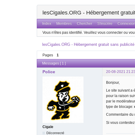
lesCigales.ORG - Hébergement gratuit 
Index
Membres
Chercher
S'inscrire
Connexio
Vous n'êtes pas identifié.
Veuillez vous connecter ou vous
lesCigales.ORG - Hébergement gratuit sans publicité
Pages
1
Messages [ 1 ]
Police
20-08-2021 21:2
Bonjour,
Le site suivant a
pour la raison su
par le modérateu
type de blocage:
Commentaire du m
Si vous contestez
Cigale
Déconnecté