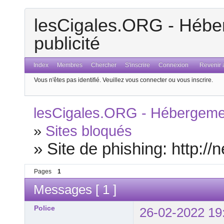
lesCigales.ORG - Héber
publicité
Index
Membres
Chercher
S'inscrire
Connexion
Revenir a
Vous n'êtes pas identifié.
Veuillez vous connecter ou vous inscrire.
lesCigales.ORG - Hébergement
»
Sites bloqués
»
Site de phishing: http://
Pages
1
Messages [ 1 ]
Police
26-02-2022 19