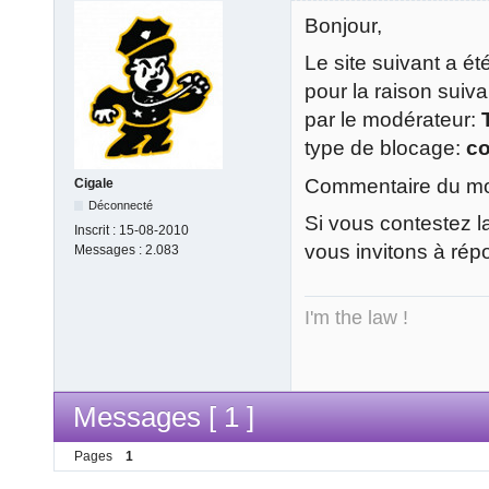
Bonjour,
Le site suivant a é
pour la raison suiv
par le modérateur:
type de blocage:
c
Commentaire du mod
Cigale
Déconnecté
Si vous contestez l
Inscrit :
15-08-2010
vous invitons à rép
Messages :
2.083
I'm the law !
Messages [ 1 ]
Pages
1