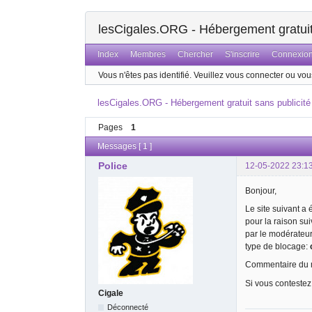
lesCigales.ORG - Hébergement gratuit 
Index
Membres
Chercher
S'inscrire
Connexio
Vous n'êtes pas identifié.
Veuillez vous connecter ou vous
lesCigales.ORG - Hébergement gratuit sans publicité
Pages
1
Messages [ 1 ]
Police
12-05-2022 23:1
Bonjour,
Le site suivant a
pour la raison su
par le modérateu
type de blocage:
Commentaire du m
Si vous contestez
Cigale
Déconnecté