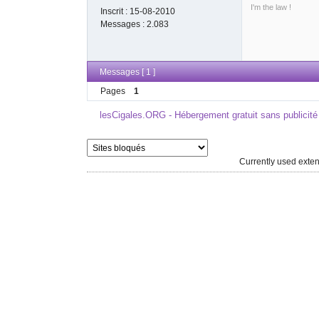
I'm the law !
Inscrit :
15-08-2010
Messages :
2.083
Messages [ 1 ]
Pages
1
lesCigales.ORG - Hébergement gratuit sans publicité
Currently used ext