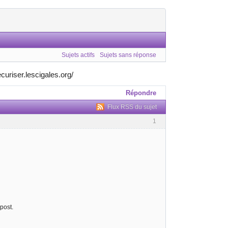
Sujets actifs
Sujets sans réponse
curiser.lescigales.org/
Répondre
Flux RSS du sujet
1
post.