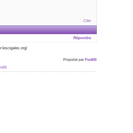
Citer
Répondre
r.lescigales.org/
Propulsé par
PunBB
unBB