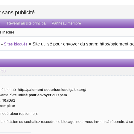
sans publicité
n
Revenir au site principal
Panneau membre
 inscrire.
»
Site utilisé pour envoyer du spam: http://paiement-se
»
Sites bloqués
3:50
 été bloqué:
http://paiement-securiser.lescigales.org/
ivante:
Site utilisé pour envoyer du spam
r:
T0aD#1
complete
odérateur (optionnel):
 la décision ou souhaitez résoudre ce blocage, nous vous invitons à répondre à ce 