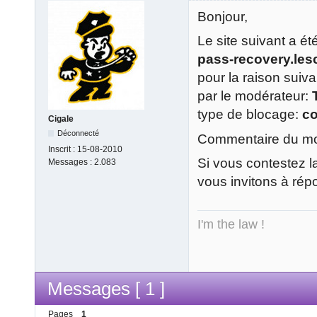
Bonjour,
Le site suivant a é
pass-recovery.lesc
pour la raison suiv
par le modérateur:
type de blocage:
c
Cigale
Déconnecté
Commentaire du mod
Inscrit :
15-08-2010
Si vous contestez l
Messages :
2.083
vous invitons à rép
I'm the law !
Messages [ 1 ]
Pages
1