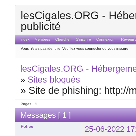
lesCigales.ORG - Héber
publicité
Index
Membres
Chercher
S'inscrire
Connexion
Revenir a
Vous n'êtes pas identifié.
Veuillez vous connecter ou vous inscrire.
lesCigales.ORG - Hébergement
»
Sites bloqués
»
Site de phishing: http:/
Pages
1
Messages [ 1 ]
Police
25-06-2022 17