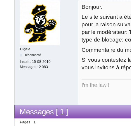
Bonjour,
Le site suivant a é
pour la raison suiv
par le modérateur:
type de blocage:
c
Commentaire du mod
Cigale
Déconnecté
Si vous contestez l
Inscrit :
15-08-2010
vous invitons à rép
Messages :
2.083
I'm the law !
Messages [ 1 ]
Pages
1