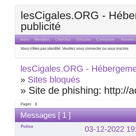
lesCigales.ORG - Héber
publicité
Index
Membres
Chercher
S'inscrire
Connexion
Revenir a
Vous n'êtes pas identifié.
Veuillez vous connecter ou vous inscrire.
lesCigales.ORG - Hébergement
»
Sites bloqués
»
Site de phishing: http://a
Pages
1
Messages [ 1 ]
Police
03-12-2022 19