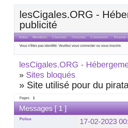
lesCigales.ORG - Héber
publicité
Index
Membres
Chercher
S'inscrire
Connexion
Revenir a
Vous n'êtes pas identifié.
Veuillez vous connecter ou vous inscrire.
lesCigales.ORG - Hébergement
»
Sites bloqués
»
Site utilisé pour du pirat
Pages
1
Messages [ 1 ]
Police
17-02-2023 00