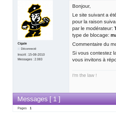
Bonjour,
Le site suivant a é
pour la raison suiv
par le modérateur:
type de blocage:
m
Commentaire du mod
Cigale
Déconnecté
Si vous contestez l
Inscrit :
15-08-2010
vous invitons à rép
Messages :
2.083
I'm the law !
Messages [ 1 ]
Pages
1