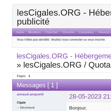
lesCigales.ORG - Héber
publicité
Index
Membres
Chercher
S'inscrire
Connexion
Revenir a
Vous n'êtes pas identifié.
Veuillez vous connecter ou vous inscrire.
lesCigales.ORG - Hébergement
»
lesCigales.ORG / Quota
Pages
1
Messages [ 1 ]
arnaud.anquetil
28-05-2023 21
Cigale
Bonjour,
Déconnecté