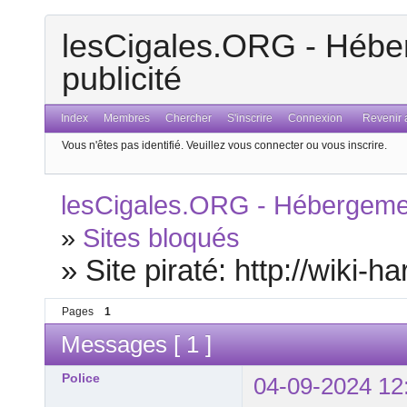
lesCigales.ORG - Héber
publicité
Index
Membres
Chercher
S'inscrire
Connexion
Revenir a
Vous n'êtes pas identifié.
Veuillez vous connecter ou vous inscrire.
lesCigales.ORG - Hébergement
»
Sites bloqués
»
Site piraté: http://wiki-
Pages
1
Messages [ 1 ]
Police
04-09-2024 12