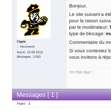
Bonjour,
Le site suivant a é
pour la raison suiv
par le modérateur:
type de blocage:
m
Commentaire du mod
Cigale
Déconnecté
Si vous contestez l
Inscrit :
15-08-2010
vous invitons à rép
Messages :
2.083
I'm the law !
Messages [ 1 ]
Pages
1