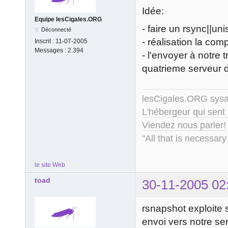
Idée:
Equipe lesCigales.ORG
- faire un rsync||un
Déconnecté
- réalisation la com
Inscrit :
11-07-2005
Messages :
2.394
- l'envoyer à notre
quatrieme serveur 
lesCigales.ORG sy
L'hébergeur qui sent
Viendez nous parler!
"All that is necessary
le site Web
toad
30-11-2005 02
rsnapshot exploite 
envoi vers notre s