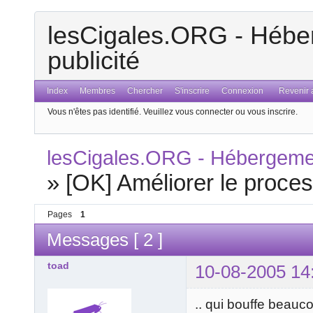
lesCigales.ORG - Héber
publicité
Index
Membres
Chercher
S'inscrire
Connexion
Revenir a
Vous n'êtes pas identifié.
Veuillez vous connecter ou vous inscrire.
lesCigales.ORG - Hébergement
»
[OK] Améliorer le proce
Pages
1
Messages [ 2 ]
toad
10-08-2005 14
.. qui bouffe beauc