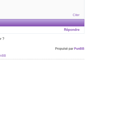
Citer
Répondre
r ?
Propulsé par
PunBB
unBB