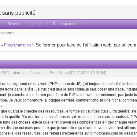
sans publicité
n
Revenir au site principal
Panneau membre
 inscrire.
»
Se former pour faire de l'affiliation web, par où c
»
Programmation
0:36
Dernière modification par EdenMilan (07-07-2026 10:52:54)
'ai un background en dev web (PHP, un peu de JS), j'ai toujours bossé côté techniqu
n me trotte dans la tête. Le truc c'est que je sais coder, je sais poser une page, intégrer
ent. je cherche à me former pour faire de l'affiliation web correctement, pas juste
ombe. Je veux comprendre la logique derrière: comment choisir une niche, comment
ça.
 que quand je cherche des ressources, je tombe soit sur des trucs ultra généralist
uer la qualité. Y'a des formations sérieuses qui existent et que vous connaissez ? P
 au fond des choses. est-ce que le fait d'avoir des compétences en dev change vraime
 me dis que oui mais peut-être que je surestime ça et que le vrai levier c'est ailleurs.
conseils, des ressources, des retours d'expérience sur
pimptonseo.com
ou des parc