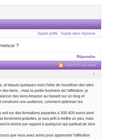
Sujets actifs
Sujets sans réponse
ommencer ?
Répondre
Flux RSS du sujet
1
e, et depuis quelques mois l'idée de monétiser des sites
 des liens... mais la partie business de l'affiliation, je
 balancer des liens Amazon au hasard sur un blog et
 construire une audience, comment optimiser les
es soit sur des formations payantes à 300-400 euros dont
as forcément gratuites, je suis prêt à mettre un peu, mais
nt la donne par rapport à quelqu'un qui partirait de zéro
ours que vous avez suivis pour apprendre l'affiliation