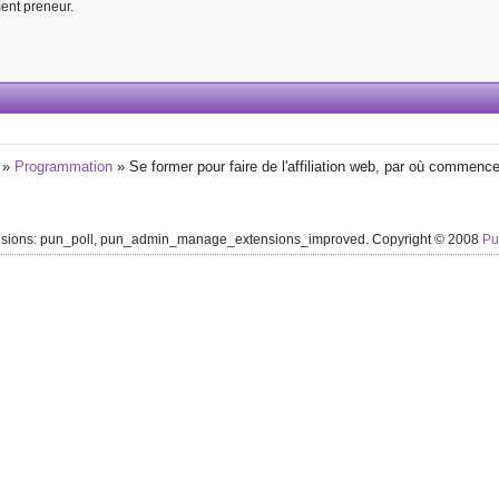
ment preneur.
»
Programmation
»
Se former pour faire de l'affiliation web, par où commence
ensions: pun_poll, pun_admin_manage_extensions_improved. Copyright © 2008
P