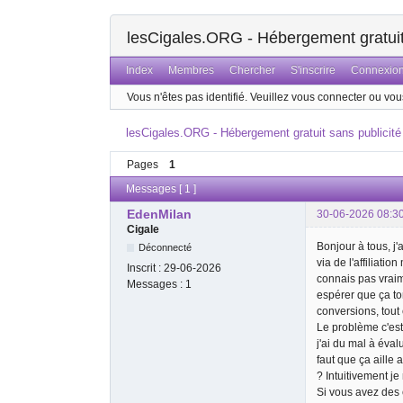
lesCigales.ORG - Hébergement gratuit 
Index
Membres
Chercher
S'inscrire
Connexio
Vous n'êtes pas identifié.
Veuillez vous connecter ou vous
lesCigales.ORG - Hébergement gratuit sans publicité
Pages
1
Messages [ 1 ]
EdenMilan
30-06-2026 08:3
Cigale
Bonjour à tous, j
Déconnecté
via de l'affiliatio
Inscrit :
29-06-2026
connais pas vraim
Messages :
1
espérer que ça t
conversions, tout 
Le problème c'est
j'ai du mal à éval
faut que ça aille
? Intuitivement je
Si vous avez des 