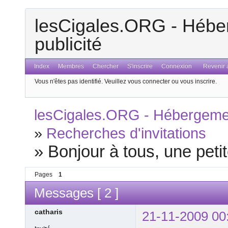
lesCigales.ORG - Héber
publicité
Index
Membres
Chercher
S'inscrire
Connexion
Revenir a
Vous n'êtes pas identifié.
Veuillez vous connecter ou vous inscrire.
lesCigales.ORG - Hébergement
»
Recherches d'invitations
»
Bonjour à tous, une petit
Pages
1
Messages [ 2 ]
catharis
21-11-2009 00