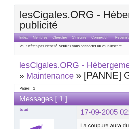
lesCigales.ORG - Héber
publicité
Index
Membres
Chercher
S'inscrire
Connexion
Revenir a
Vous n'êtes pas identifié.
Veuillez vous connecter ou vous inscrire.
lesCigales.ORG - Hébergement
»
[PANNE] G
»
Maintenance
Pages
1
Messages [ 1 ]
toad
17-09-2005 02
La coupure aura dur