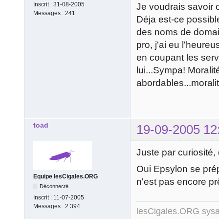
Inscrit :
31-08-2005
Je voudrais savoir
Messages :
241
Déja est-ce possibl
des noms de domaine
pro, j'ai eu l'heur
en coupant les serv
lui...Sympa! Moralit
abordables...moralité
toad
19-09-2005 12
Juste par curiosité
Oui Epsylon se pré
Equipe lesCigales.ORG
n'est pas encore pr
Déconnecté
Inscrit :
11-07-2005
Messages :
2.394
lesCigales.ORG sy