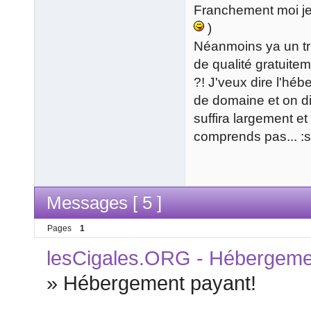
Franchement moi je s
)
Néanmoins ya un t
de qualité gratuite
?! J'veux dire l'hé
de domaine et on di
suffira largement et
comprends pas... :s
Messages [ 5 ]
Pages
1
lesCigales.ORG - Hébergement
»
Hébergement payant!