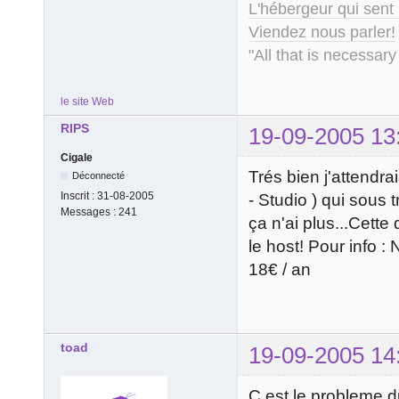
L'hébergeur qui sent
Viendez nous parler!
"All that is necessary
le site Web
RIPS
19-09-2005 13
Cigale
Trés bien j'attendr
Déconnecté
Inscrit :
31-08-2005
- Studio ) qui sous 
Messages :
241
ça n'ai plus...Cett
le host! Pour info 
18€ / an
toad
19-09-2005 14
C est le probleme du