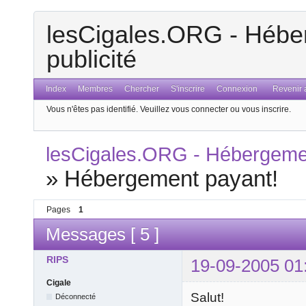
lesCigales.ORG - Héber
publicité
Index
Membres
Chercher
S'inscrire
Connexion
Revenir a
Vous n'êtes pas identifié.
Veuillez vous connecter ou vous inscrire.
lesCigales.ORG - Hébergement
»
Hébergement payant!
Pages
1
Messages [ 5 ]
RIPS
19-09-2005 01
Cigale
Salut!
Déconnecté