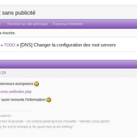
sans publicité
n
Revenir au site principal
Panneau membre
 inscrire.
»
[DNS] Changer la configuration des root servers
»
TODO
8:28
ot serveurs europeens
l.orsn.net/index.php
 avoir remonte l'information
ysadm1n
t bon la lavande
-
Un control panel qu'il est chouette
-
Viendez nous parler!
y for evil to triumph is for good men to do nothing."