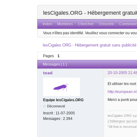
lesCigales.ORG - Hébergement gratuit 
Index
Membres
Chercher
S'inscrire
Connexio
Vous n'êtes pas identifié.
Veuillez vous connecter ou vous
lesCigales.ORG - Hébergement gratuit sans publicité
Pages
1
Messages [ 1 ]
toad
20-10-2005 21:4
Et utiliser les ro
http://european.n
Merci a punk pour
Equipe lesCigales.ORG
Déconnecté
Inscrit :
11-07-2005
lesCigales.ORG s
Messages :
2.394
L'hébergeur qui sen
"All that is necessar