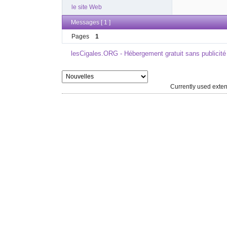
le site Web
Messages [ 1 ]
Pages
1
lesCigales.ORG - Hébergement gratuit sans publicité
Currently used ext