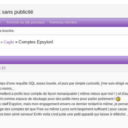
sans publicité
n
Revenir au site principal
Panneau membre
 inscrire.
»
Comptes Epsylon!
»
Cagibi
6:10
ps d'une requête SQL assez lourde, et puis par simple curiosité, j'me suis dirigé ve
 moins...
 mettent a profis leur compte de facon remarquable ( même mieux que moi ! ) et d'aut
ent comme espace de stockage pour des petits riens pour parler poliement !
u staff Espylon, mais mon engagement envers ce dernier restant le même, je pense q
e des comptes tel que Free ou même Lycos sont largement suffisant ( pour cause 
e bien aimé serveur! Enfin voila c'est juste une petit apparté qui laisse à réfléchir...