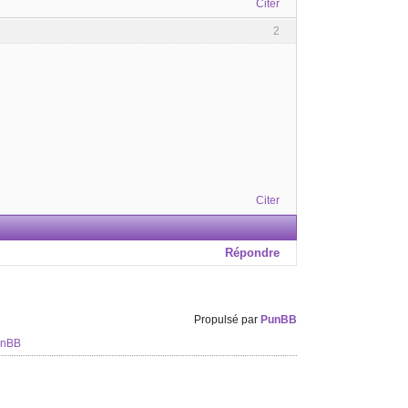
Citer
2
Citer
Répondre
Propulsé par
PunBB
unBB