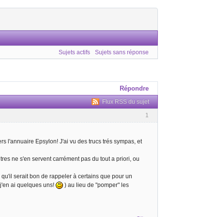
Sujets actifs
Sujets sans réponse
Répondre
Flux RSS du sujet
1
rs l'annuaire Epsylon! J'ai vu des trucs trés sympas, et
res ne s'en servent carrément pas du tout a priori, ou
u'il serait bon de rappeler à certains que pour un
j'en ai quelques uns!
) au lieu de "pomper" les