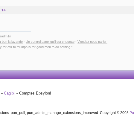
1:14
ysadm1n
t bon la lavande
-
Un control panel qu'il est chouette
-
Viendez nous parler!
y for evil to triumph is for good men to do nothing."
»
Cagibi
»
Comptes Epsylon!
ensions: pun_poll, pun_admin_manage_extensions_improved. Copyright © 2008
P