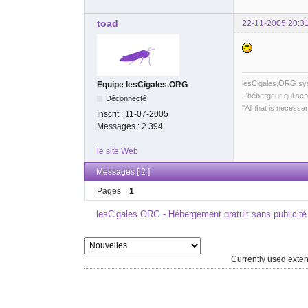
toad
22-11-2005 20:3
lesCigales.ORG s
Equipe lesCigales.ORG
L'hébergeur qui sen
Déconnecté
"All that is necessar
Inscrit :
11-07-2005
Messages :
2.394
le site Web
Messages [ 2 ]
Pages
1
lesCigales.ORG - Hébergement gratuit sans publicité
Currently used ext