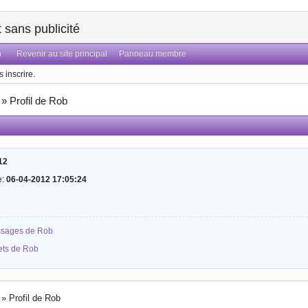
sans publicité
n
Revenir au site principal
Panneau membre
 inscrire.
»
Profil de Rob
12
e:
06-04-2012 17:05:24
essages de Rob
jets de Rob
»
Profil de Rob