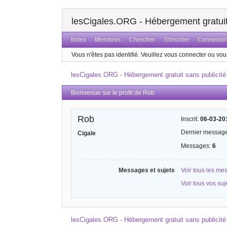
lesCigales.ORG - Hébergement gratuit 
Index
Membres
Chercher
S'inscrire
Connexio
Vous n'êtes pas identifié.
Veuillez vous connecter ou vous
lesCigales.ORG - Hébergement gratuit sans publicité
Bienvenue sur le profil de Rob
Rob
Inscrit:
06-03-20
Dernier messag
Cigale
Messages:
6
Messages et sujets
Voir tous les m
Voir tous vos su
lesCigales.ORG - Hébergement gratuit sans publicité