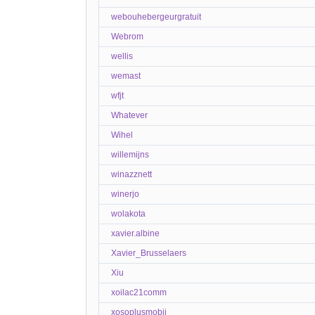
webouhebergeurgratuit
Webrom
wellis
wemast
wfjt
Whatever
Wihel
willemijns
winazznett
winerjo
wolakota
xavier.albine
Xavier_Brusselaers
Xiu
xoilac21comm
xosoplusmobii