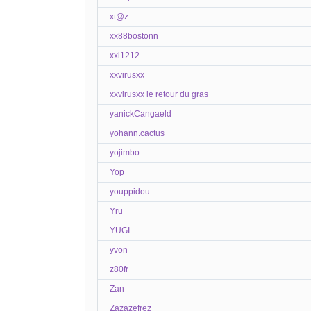
xt@z
xx88bostonn
xxl1212
xxvirusxx
xxvirusxx le retour du gras
yanickCangaeld
yohann.cactus
yojimbo
Yop
youppidou
Yru
YUGI
yvon
z80fr
Zan
Zazazefrez