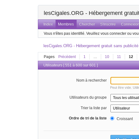
lesCigales.ORG - Hébergement gratuit 
Index
Membres
Chercher
S'inscrire
Connexio
Vous n'êtes pas identifié.
Veuillez vous connecter ou vous
lesCigales.ORG - Hébergement gratuit sans publicité
Pages
Précédent
1
…
10
11
12
Utilisateurs [ 551 à 600 sur 601 ]
Nom à rechercher
Peut être vide. Util
Utilisateurs du groupe
Trier la liste par
Ordre de tri de la liste
Croissant