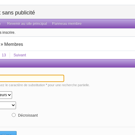
sans publicité
n
Revenir au site principal
Panneau membre
 inscrire.
»
Membres
13
Suivant
isez le caractère de substitution
*
pour une recherche partielle.
Décroissant