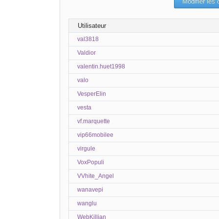
Utilisateur
val3818
Valdior
valentin.huet1998
valo
VesperElin
vesta
vf.marquette
vip66mobilee
virgule
VoxPopuli
VVhite_Angel
wanavepi
wanglu
WebKillian