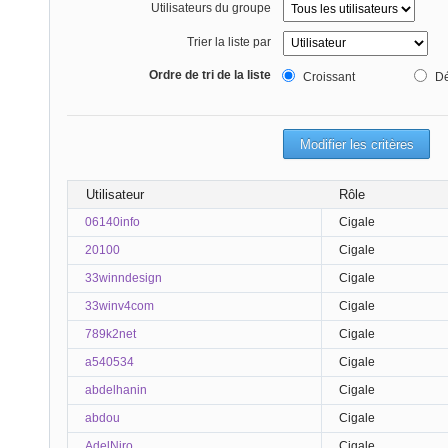
Utilisateurs du groupe
Trier la liste par
Ordre de tri de la liste
Croissant
Dé
Utilisateur
Rôle
06140info
Cigale
20100
Cigale
33winndesign
Cigale
33winv4com
Cigale
789k2net
Cigale
a540534
Cigale
abdelhanin
Cigale
abdou
Cigale
AdelNiro
Cigale