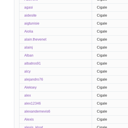
agasi
Cigale
aidesite
Cigale
aigtunisie
Cigale
Aiolia
Cigale
alain.thevenet
Cigale
alainj
Cigale
Alban
Cigale
albatros91
Cigale
alcy
Cigale
alejandro76
Cigale
Aleksey
Cigale
alex
Cigale
alex12346
Cigale
alexandernevis6
Cigale
Alexis
Cigale
alexis_kloat
Cigale