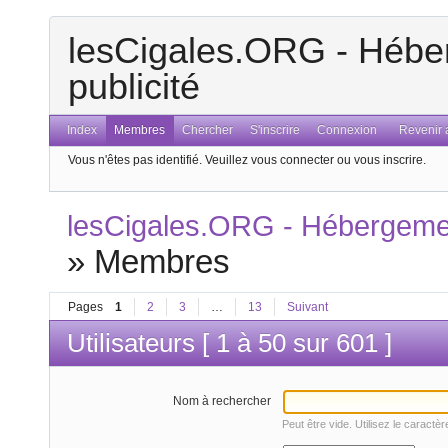
lesCigales.ORG - Héber
publicité
Index
Membres
Chercher
S'inscrire
Connexion
Revenir a
Vous n'êtes pas identifié.
Veuillez vous connecter ou vous inscrire.
lesCigales.ORG - Hébergement
»
Membres
Pages
1
2
3
…
13
Suivant
Utilisateurs [ 1 à 50 sur 601 ]
Nom à rechercher
Peut être vide. Utilisez le caractè