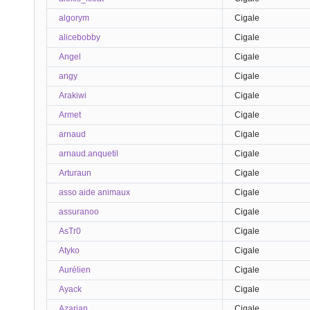
algorym
Cigale
alicebobby
Cigale
Angel
Cigale
angy
Cigale
Arakiwi
Cigale
Armet
Cigale
arnaud
Cigale
arnaud.anquetil
Cigale
Arturaun
Cigale
asso aide animaux
Cigale
assuranoo
Cigale
AsTr0
Cigale
Atyko
Cigale
Aurélien
Cigale
Ayack
Cigale
Azarian
Cigale