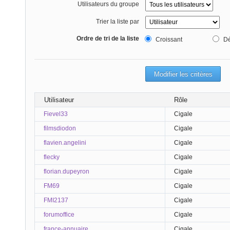
Utilisateurs du groupe
Trier la liste par
Ordre de tri de la liste
Croissant
Dé
Utilisateur
Rôle
Fievel33
Cigale
filmsdiodon
Cigale
flavien.angelini
Cigale
flecky
Cigale
florian.dupeyron
Cigale
FM69
Cigale
FMI2137
Cigale
forumoffice
Cigale
france-annuaire
Cigale