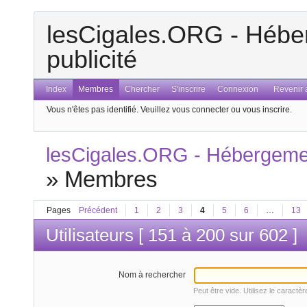
lesCigales.ORG - Héber
publicité
Index
Membres
Chercher
S'inscrire
Connexion
Revenir a
Vous n'êtes pas identifié.
Veuillez vous connecter ou vous inscrire.
lesCigales.ORG - Hébergement
»
Membres
Pages
Précédent
1
2
3
4
5
6
…
13
Utilisateurs [ 151 à 200 sur 602 ]
Nom à rechercher
Peut être vide. Utilisez le caractè