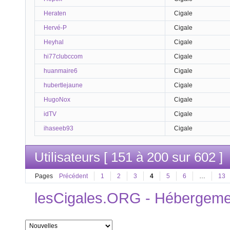
Heraten
Cigale
Hervé-P
Cigale
Heyhal
Cigale
hi77clubccom
Cigale
huanmaire6
Cigale
hubertlejaune
Cigale
HugoNox
Cigale
idTV
Cigale
ihaseeb93
Cigale
Utilisateurs [ 151 à 200 sur 602 ]
Pages
Précédent
1
2
3
4
5
6
…
13
lesCigales.ORG - Hébergement