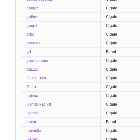
googlz
Cigale
gothen
Cigale
goupil
Cigale
grbg
Cigale
greaves
Cigale
gri
Banni
grombomber
Cigale
gta126
Cigale
Guest_user
Cigale
Guiro
Cigale
halima
Cigale
Hamdi Rachid
Cigale
Hantse
Cigale
haxor
Banni
hayoutta
Cigale
Hepex
Cigale