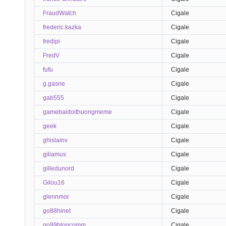
FraudWatch
Cigale
frederic.kazka
Cigale
fredipi
Cigale
FredV
Cigale
fufu
Cigale
g.gasne
Cigale
gab555
Cigale
gamebaidoithuongmeme
Cigale
geek
Cigale
ghislainv
Cigale
giliamus
Cigale
gilledunord
Cigale
Gilou16
Cigale
glennmor
Cigale
go88hinet
Cigale
go99blogcomm
Cigale