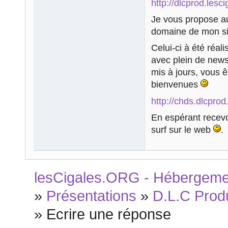
http://dlcprod.lesc
Je vous propose au
domaine de mon sit
Celui-ci à été réal
avec plein de news
mis à jours, vous ê
bienvenues
http://chds.dlcprod
En espérant recevoi
surf sur le web
.
lesCigales.ORG - Hébergement
»
Présentations
»
D.L.C Prod
»
Ecrire une réponse