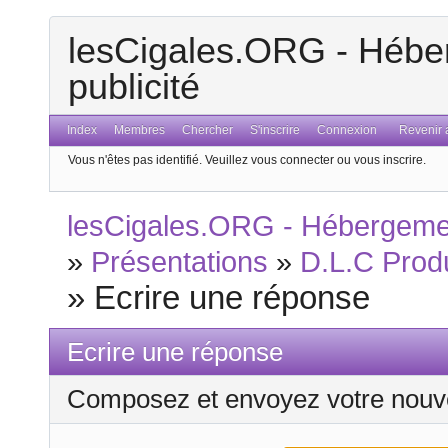
lesCigales.ORG - Héber
publicité
Index
Membres
Chercher
S'inscrire
Connexion
Revenir a
Vous n'êtes pas identifié.
Veuillez vous connecter ou vous inscrire.
lesCigales.ORG - Hébergement
»
Présentations
»
D.L.C Prod
»
Ecrire une réponse
Ecrire une réponse
Composez et envoyez votre nouv