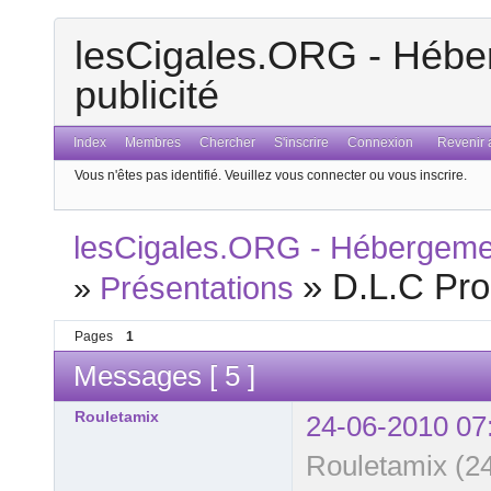
lesCigales.ORG - Héber
publicité
Index
Membres
Chercher
S'inscrire
Connexion
Revenir a
Vous n'êtes pas identifié.
Veuillez vous connecter ou vous inscrire.
lesCigales.ORG - Hébergement
»
D.L.C Pr
»
Présentations
Pages
1
Messages [ 5 ]
Rouletamix
24-06-2010 07
Rouletamix (2