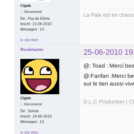
Cigale
Déconnecté
La Paix est en chac
De :
Puy de Dôme
Inscrit :
21-06-2010
Messages :
13
le site Web
Rouletamix
25-06-2010 19
@: Toad : Merci bea
@:Fanfan :Merci beau
sur le tien aussi viv
Cigale
D.L.C Production
|
C
Déconnecté
De :
Suisse
Inscrit :
24-06-2010
Messages :
13
le site Web