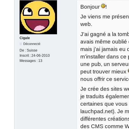
Bonjour
!
Je viens me présen
web.
J'ai gagné a la tom
Cigale
avais même oublié q
Déconnecté
mais j'ai jamais eu
De :
Suisse
m'installer dans ce 
Inscrit :
24-06-2010
Messages :
13
une pub, un serveur
peut trouver mieux
nous offrir ce servic
Je crée des sites w
je traduits égaleme
certaines que vous 
lauchpad.net). Je m
différentes création
des CMS comme Wor