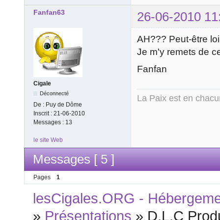
Fanfan63
26-06-2010 11
AH??? Peut-être lo
Je m'y remets de ce
Fanfan
Cigale
Déconnecté
La Paix est en chac
De :
Puy de Dôme
Inscrit :
21-06-2010
Messages :
13
le site Web
Messages [ 5 ]
Pages
1
lesCigales.ORG - Hébergement
»
Présentations
»
D.L.C Prod