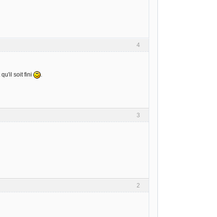
4
u'il soit fini
.
3
2