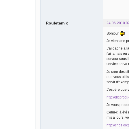
Rouletamix
24-06-2010 0
Bonjour
!
Je viens me p
J'ai gagné a l
j'ai jamais eu
serveur sous l
service on va d
Je crée des si
que vous utili
servir d'exem
J'espère que v
http://dlcprod.
Je vous propos
Celui-ci à été
mis à jours, v
http://chds.dl