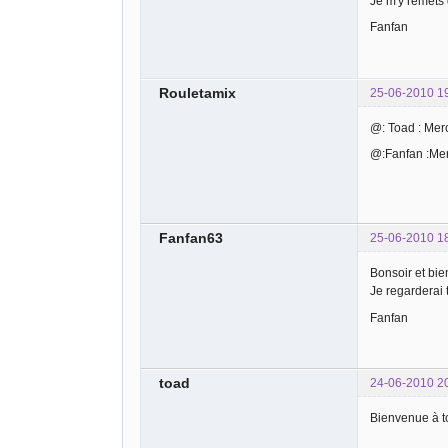
Je m'y remets 
Fanfan
Rouletamix
25-06-2010 1
@: Toad : Merc
@:Fanfan :Merci
Fanfan63
25-06-2010 1
Bonsoir et bi
Je regarderai 
Fanfan
toad
24-06-2010 2
Bienvenue à to