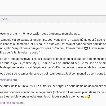
7:22:37
résenté et par la même occasion vous présentez mon site web.
a tombola y a de ça pas si longtemps, pour vous dire j'en avais même oublié que je m
 de chance au tombolas lol. Du coup je suis venu m'installer dans ce petit bout de s
inux, php 5 mysql rien à dire je crois pas qu'on peut trouver mieux
!!! Donc merci
ire que l'attente valait le coup ^^.
tes web, quelques travaux sous illustrator et photoshop et je traduits également de
sez tous les jours (comme MySQL par le biais de lauchpad.net). Je me sert de ce sit
ple de genre de site possible grâce à des CMS comme Wordpress ou de la construct
ous aurez de le temps de faire un petit tour dessus, tout commentaires sont bons à
lescigales.org
e aussi de faire un tour sur un autre site héberger en sous-domaine de mon site su
 réalisé pour une communauté de joueurs (online et offline) avec plein de news de
ous êtes les bienvenues et la aussi les critiques sont les bienvenues
cprod.lescigales.org