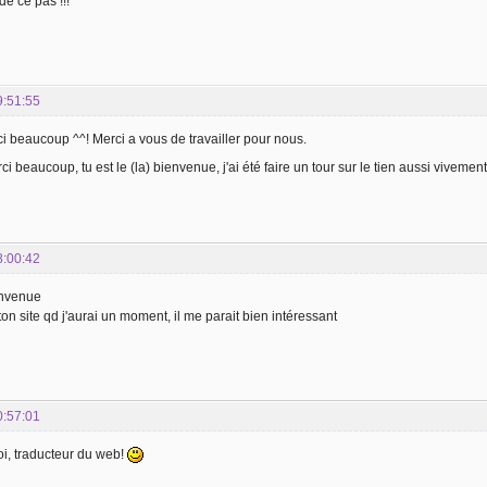
de ce pas !!!
9:51:55
i beaucoup ^^! Merci a vous de travailler pour nous.
 beaucoup, tu est le (la) bienvenue, j'ai été faire un tour sur le tien aussi vivement q
8:00:42
envenue
ton site qd j'aurai un moment, il me parait bien intéressant
0:57:01
i, traducteur du web!