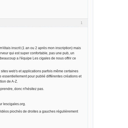
1
'étais inscrit (1 an ou 2 après mon inscription) mais
erveur qui est super confortable, pas une pub, un
 beaucoup a l'équipe Les cigales de nous offrir ce
s sites web's et applications parfois même certaines
e essentiellement pour publié différentes créations et
ion de A-Z.
 prendre, donc n'hésitez pas.
r lescigales.org.
 vidéos piochés de droites a gauches régulièrement