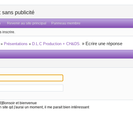
sans publicité
n
Revenir au site principal
Panneau membre
 inscrire.
»
Ecrire une réponse
»
Présentations
»
D.L.C Production + CH&DS.