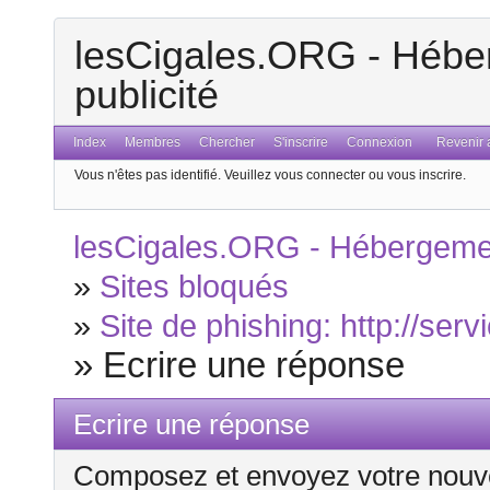
lesCigales.ORG - Héber
publicité
Index
Membres
Chercher
S'inscrire
Connexion
Revenir a
Vous n'êtes pas identifié.
Veuillez vous connecter ou vous inscrire.
lesCigales.ORG - Hébergement
»
Sites bloqués
»
Site de phishing: http://serv
»
Ecrire une réponse
Ecrire une réponse
Composez et envoyez votre nouv