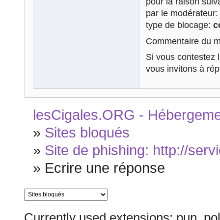
pour la raison sui
par le modérateur
type de blocage:
c
Commentaire du mo
Si vous contestez 
vous invitons à ré
lesCigales.ORG - Hébergement
»
Sites bloqués
»
Site de phishing: http://serv
»
Ecrire une réponse
Currently used extensions: pun_pol