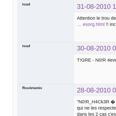
toad
31-08-2010 1
Attention le trou d
… esorg.html
!! in
toad
30-08-2010 0
T!GRE - N0!R 4eve
Rouletamix
28-08-2010 0
"N0!R_H4Ck3R � 201
qui ne les respect
dans les 2 cas c'e