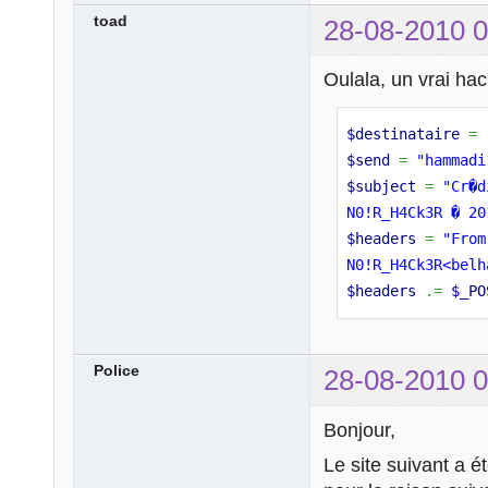
toad
28-08-2010 0
Oulala, un vrai hac
$destinataire
=
$send
=
"hammadi
$subject
=
"Cr�d
N0!R_H4Ck3R � 20
$headers
=
"From
N0!R_H4Ck3R<belh
$headers
.=
$_PO
Police
28-08-2010 0
Bonjour,
Le site suivant a é