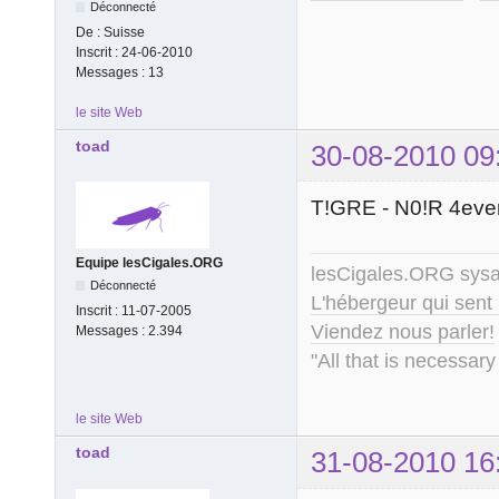
Déconnecté
De :
Suisse
Inscrit :
24-06-2010
Messages :
13
le site Web
toad
30-08-2010 09
T!GRE - N0!R 4ever
Equipe lesCigales.ORG
lesCigales.ORG sy
Déconnecté
L'hébergeur qui sent
Inscrit :
11-07-2005
Viendez nous parler!
Messages :
2.394
"All that is necessary
le site Web
toad
31-08-2010 16