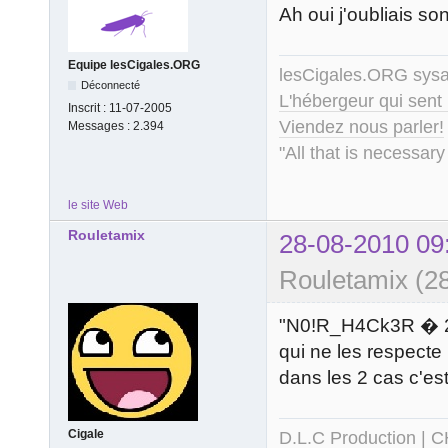
Ah oui j'oubliais so
Equipe lesCigales.ORG
lesCigales.ORG sy
Déconnecté
L'hébergeur qui sent
Inscrit :
11-07-2005
Viendez nous parler!
Messages :
2.394
"All that is necessary
le site Web
Rouletamix
28-08-2010 09
Rouletamix (2
"N0!R_H4Ck3R � 2010
qui ne les respecte
dans les 2 cas c'es
Cigale
D.L.C Production
|
C