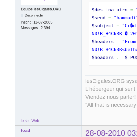
$destinataire
=
Equipe lesCigales.ORG
Déconnecté
$send
=
"hammadi
Inscrit :
11-07-2005
$subject
=
"Cr�d
Messages :
2.394
N0!R_H4Ck3R � 20
$headers
=
"From
N0!R_H4Ck3R<belh
$headers
.=
$_PO
lesCigales.ORG sy
L'hébergeur qui sent
Viendez nous parler!
"All that is necessary
le site Web
toad
28-08-2010 03