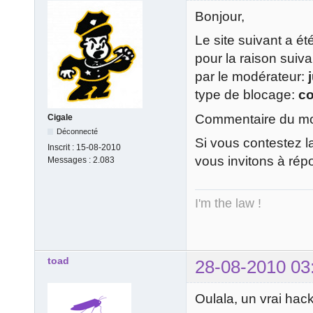
Bonjour,
Le site suivant a é
pour la raison suiv
par le modérateur:
type de blocage:
c
Commentaire du mod
Cigale
Déconnecté
Si vous contestez l
Inscrit :
15-08-2010
vous invitons à rép
Messages :
2.083
I'm the law !
toad
28-08-2010 03
Oulala, un vrai hack