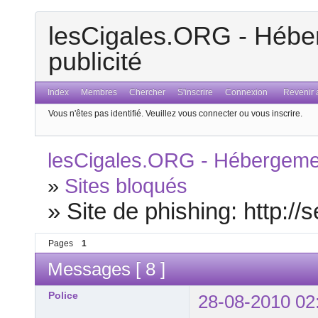
lesCigales.ORG - Héber
publicité
Index
Membres
Chercher
S'inscrire
Connexion
Revenir a
Vous n'êtes pas identifié.
Veuillez vous connecter ou vous inscrire.
lesCigales.ORG - Hébergement
»
Sites bloqués
»
Site de phishing: http://
Pages
1
Messages [ 8 ]
Police
28-08-2010 02