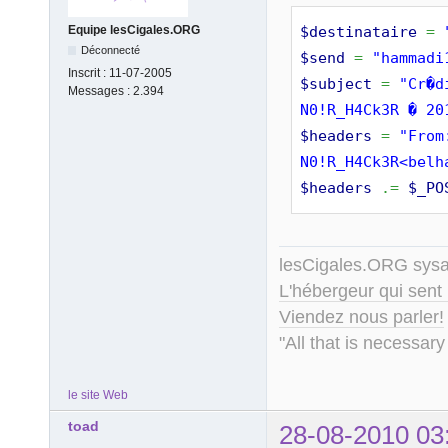
$destinataire
=
Equipe lesCigales.ORG
Déconnecté
$send
=
"hammadi
Inscrit :
11-07-2005
$subject
=
"Cr�d
Messages :
2.394
N0!R_H4Ck3R � 20
$headers
=
"From
N0!R_H4Ck3R<belh
$headers
.=
$_PO
lesCigales.ORG sy
L'hébergeur qui sent
Viendez nous parler!
"All that is necessary
le site Web
toad
28-08-2010 03