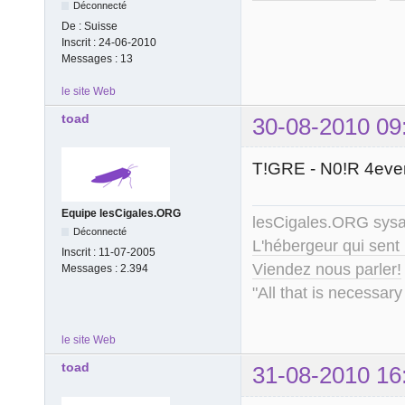
Déconnecté
De :
Suisse
Inscrit :
24-06-2010
Messages :
13
le site Web
toad
30-08-2010 09
T!GRE - N0!R 4ever
Equipe lesCigales.ORG
lesCigales.ORG sy
Déconnecté
L'hébergeur qui sent
Inscrit :
11-07-2005
Viendez nous parler!
Messages :
2.394
"All that is necessary
le site Web
toad
31-08-2010 16