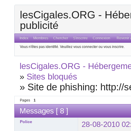
lesCigales.ORG - Héber
publicité
Index
Membres
Chercher
S'inscrire
Connexion
Revenir a
Vous n'êtes pas identifié.
Veuillez vous connecter ou vous inscrire.
lesCigales.ORG - Hébergement
»
Sites bloqués
»
Site de phishing: http://
Pages
1
Messages [ 8 ]
Police
28-08-2010 02