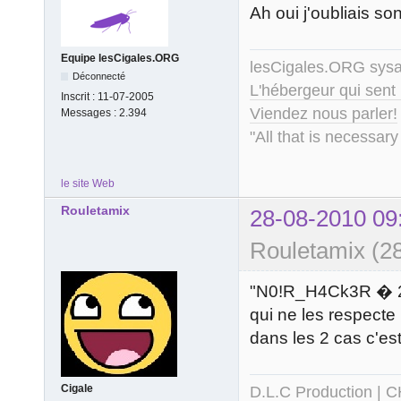
Ah oui j'oubliais so
Equipe lesCigales.ORG
lesCigales.ORG sy
Déconnecté
L'hébergeur qui sent
Inscrit :
11-07-2005
Viendez nous parler!
Messages :
2.394
"All that is necessary
le site Web
Rouletamix
28-08-2010 09
Rouletamix (2
"N0!R_H4Ck3R � 2010
qui ne les respecte
dans les 2 cas c'es
Cigale
D.L.C Production
|
C