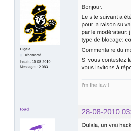
Bonjour,
Le site suivant a é
pour la raison suiv
par le modérateur:
type de blocage:
c
Commentaire du mod
Cigale
Déconnecté
Si vous contestez l
Inscrit :
15-08-2010
vous invitons à rép
Messages :
2.083
I'm the law !
toad
28-08-2010 03
Oulala, un vrai hack