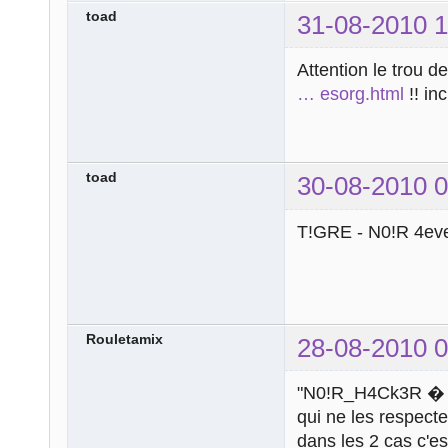
toad
31-08-2010 1
Attention le trou d
… esorg.html
!! in
toad
30-08-2010 0
T!GRE - N0!R 4eve
Rouletamix
28-08-2010 0
"N0!R_H4Ck3R � 201
qui ne les respect
dans les 2 cas c'e