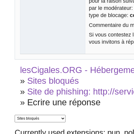
pour la raison sui
par le modérateur
type de blocage:
c
Commentaire du mo
Si vous contestez 
vous invitons à ré
lesCigales.ORG - Hébergement
»
Sites bloqués
»
Site de phishing: http://serv
»
Ecrire une réponse
Currently used extensions: pun_pol