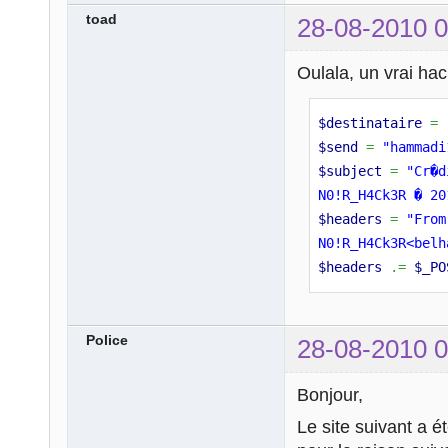
toad
28-08-2010 0
Oulala, un vrai hac
$destinataire
=
$send
=
"hammadi
$subject
=
"Cr�d
N0!R_H4Ck3R � 20
$headers
=
"From
N0!R_H4Ck3R<belh
$headers
.=
$_PO
Police
28-08-2010 0
Bonjour,
Le site suivant a é