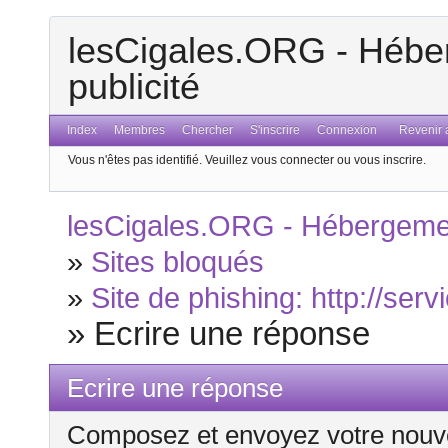
lesCigales.ORG - Héber
publicité
Index
Membres
Chercher
S'inscrire
Connexion
Revenir a
Vous n'êtes pas identifié.
Veuillez vous connecter ou vous inscrire.
lesCigales.ORG - Hébergement
»
Sites bloqués
»
Site de phishing: http://serv
»
Ecrire une réponse
Ecrire une réponse
Composez et envoyez votre nouv