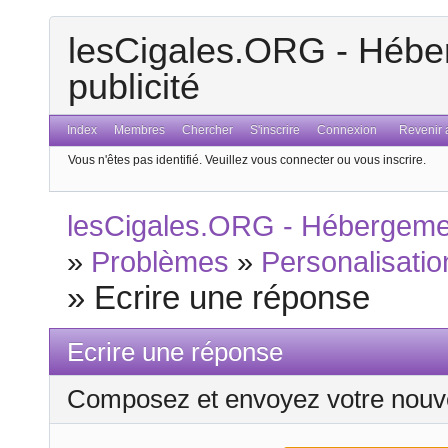
lesCigales.ORG - Héber
publicité
Index
Membres
Chercher
S'inscrire
Connexion
Revenir a
Vous n'êtes pas identifié.
Veuillez vous connecter ou vous inscrire.
lesCigales.ORG - Hébergement
»
Problèmes
»
Personalisatio
»
Ecrire une réponse
Ecrire une réponse
Composez et envoyez votre nouv