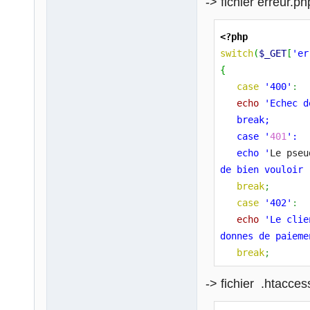
-> fichier erreur.ph
<?php
switch
(
$_GET
[
'er
{
case
'400'
:
echo
'Echec d
   break;
   case '
401
':
   echo '
Le pseu
de bien vouloir 
break
;
case
'402'
:
echo
'Le clie
donnes de paieme
break
;
case
'403'
:
-> fichier .htacces
echo
'Requte 
break
;