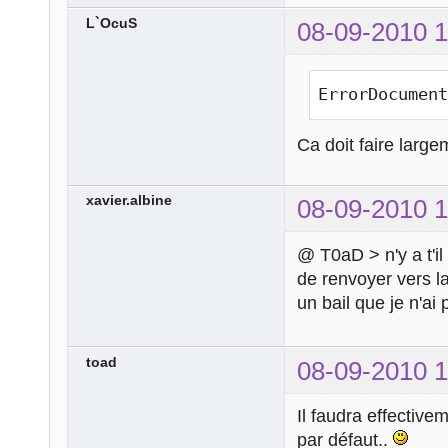
L`OcuS
08-09-2010 1
ErrorDocumen
Ca doit faire largem
xavier.albine
08-09-2010 1
@ T0aD > n'y a t'i
de renvoyer vers la
un bail que je n'ai 
toad
08-09-2010 1
Il faudra effective
par défaut..