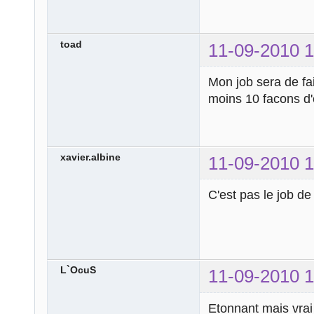
echo
'Trop de
break
;
toad
11-09-2010 1
case
'505'
:
echo
'Version
Mon job sera de fa
break
;
moins 10 facons d'
default
:
echo
'Vous êt
pas !!!'
;
}
xavier.albine
11-09-2010 1
?>
C'est pas le job d
L`OcuS
11-09-2010 1
Etonnant mais vrai