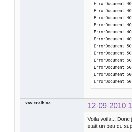
ErrorDocument 40
case
'404'
:
ErrorDocument 40
echo
'La page
ErrorDocument 40
break
;
ErrorDocument 40
case
'405'
:
ErrorDocument 40
echo
'Mthode 
ErrorDocument 40
break
;
ErrorDocument 50
case
'500'
:
ErrorDocument 50
echo
'Erreur 
ErrorDocument 50
break
;
ErrorDocument 50
case
'501'
:
ErrorDocument 50
echo
'Le serv
ErrorDocument 50
break
;
case
'502'
:
echo
'Mauvais
break
;
xavier.albine
12-09-2010 1
case
'503'
:
echo
' Servic
Voila voila... Don
break
;
était un peu du sup
case
'504'
: