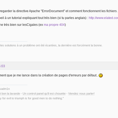
e regarder la directive Apache "ErrorDocument" et comment fonctionnent les fichiers 
il à un tutorial expliquant tout très bien (si tu parles anglais) :
http://www.elated.co
nne très bien sur lesCigales (ex
ma propre 404
)
les solutions à un problème ont été écartées, la dernière est forcément la bonne.
5:03
vement que je me lance dans la création de pages d'erreurs par défaut..
ysadm1n
t bon la lavande
-
Un control panel qu'il est chouette
-
Viendez nous parler!
y for evil to triumph is for good men to do nothing."