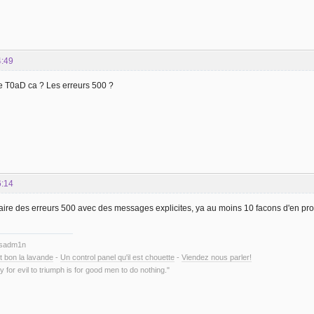
4:49
de T0aD ca ? Les erreurs 500 ?
6:14
aire des erreurs 500 avec des messages explicites, ya au moins 10 facons d'en pro
ysadm1n
t bon la lavande
-
Un control panel qu'il est chouette
-
Viendez nous parler!
y for evil to triumph is for good men to do nothing."