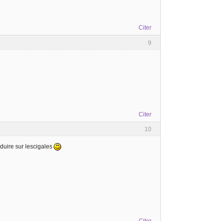
Citer
9
Citer
10
duire sur lescigales
Citer