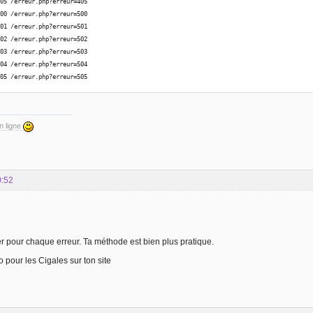
405 /erreur.php?erreur=405
ise passerelle'
;
500 /erreur.php?erreur=500
501 /erreur.php?erreur=501
502 /erreur.php?erreur=502
ice indisponible'
;
503 /erreur.php?erreur=503
504 /erreur.php?erreur=504
505 /erreur.php?erreur=505
de temps  la rponse '
;
on HTTP non supporte '
;
en ligne
ête sur une la page Erreur !! alors qu\'
il n\
'y en a pas !!!'
;
0:52
hier pour chaque erreur. Ta méthode est bien plus pratique.
o pour les Cigales sur ton site