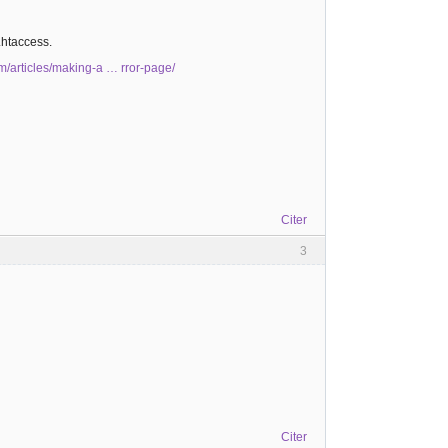
.htaccess.
m/articles/making-a … rror-page/
Citer
3
Citer