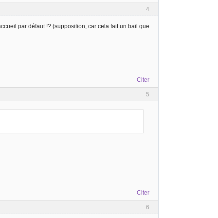
4
ueil par défaut !? (supposition, car cela fait un bail que
Citer
5
Citer
6