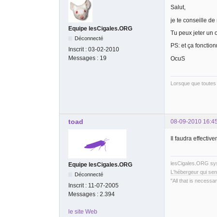
Salut,
je te conseille d
Equipe lesCigales.ORG
Tu peux jeter un oe
Déconnecté
PS: et ça fonctio
Inscrit :
03-02-2010
Messages :
19
OcuS
Lorsque que toutes 
toad
08-09-2010 16:4
Il faudra effecti
lesCigales.ORG s
Equipe lesCigales.ORG
L'hébergeur qui sen
Déconnecté
"All that is necessar
Inscrit :
11-07-2005
Messages :
2.394
le site Web