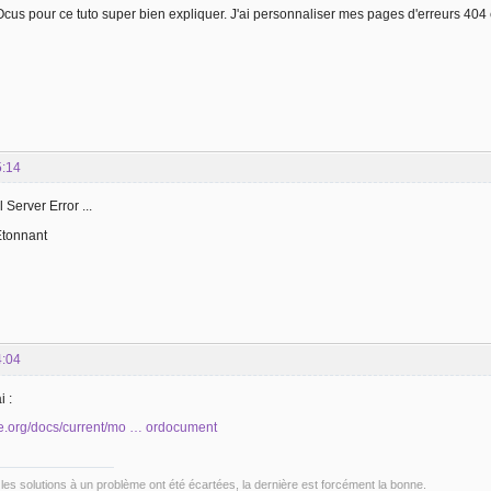
us pour ce tuto super bien expliquer. J'ai personnaliser mes pages d'erreurs 404 et
5:14
 Server Error ...
 Etonnant
4:04
i :
che.org/docs/current/mo … ordocument
les solutions à un problème ont été écartées, la dernière est forcément la bonne.