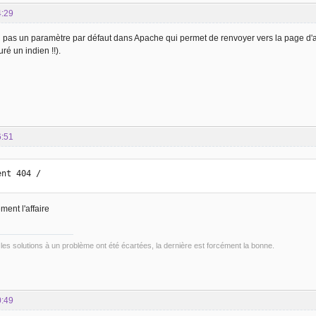
4:29
il pas un paramètre par défaut dans Apache qui permet de renvoyer vers la page d'acc
uré un indien !!).
6:51
ent 404 /
ment l'affaire
les solutions à un problème ont été écartées, la dernière est forcément la bonne.
0:49