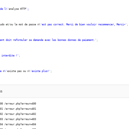
 de l\'
analyse HTTP
';
eudo et
/
ou le mot de passe n\
'est pas correct. Merci de bien vouloir recommencer, Merci>'
;
ient doit reformuler sa demande avec les bonnes donnes de paiement.'
;
e interdite !'
;
ge n\'
existe pas ou n\
'existe plus!'
;
e non autorise'
;
ss
r interne au serveur ou serveur sature'
;
400 /erreur.php?erreur=400
401 /erreur.php?erreur=401
402 /erreur.php?erreur=402
rveur ne supporte pas le service demandé'
;
403 /erreur.php?erreur=403
404 /erreur.php?erreur=404