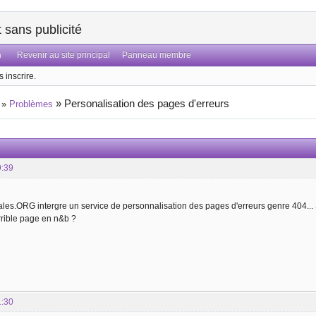
sans publicité
n
Revenir au site principal
Panneau membre
 inscrire.
»
Personalisation des pages d'erreurs
»
Problèmes
9:39
ales.ORG intergre un service de personnalisation des pages d'erreurs genre 404... 
rrible page en n&b ?
1:30