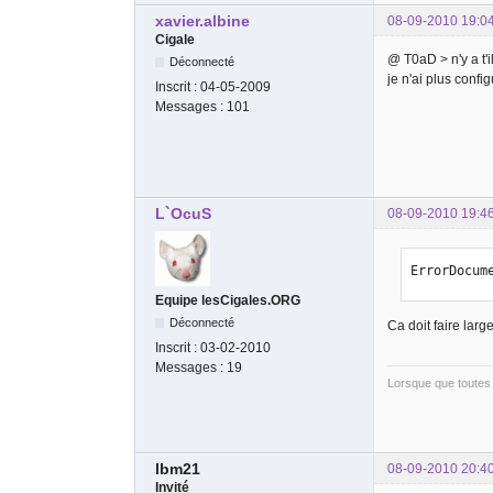
xavier.albine
08-09-2010 19:0
Cigale
@ T0aD > n'y a t'
Déconnecté
je n'ai plus config
Inscrit :
04-05-2009
Messages :
101
L`OcuS
08-09-2010 19:4
ErrorDocum
Equipe lesCigales.ORG
Déconnecté
Ca doit faire large
Inscrit :
03-02-2010
Messages :
19
Lorsque que toutes 
lbm21
08-09-2010 20:4
Invité