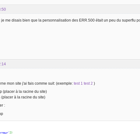
8:50
nc je me disais bien que la personnalisation des ERR.500 était un peu du superflu p
2:14
rne mon site j'ai fais comme suit: (exemple:
test 1
test 2
)
p (placer à la racine du site)
 (placer à la racine du site)
r :
hp
erreur'
]
)