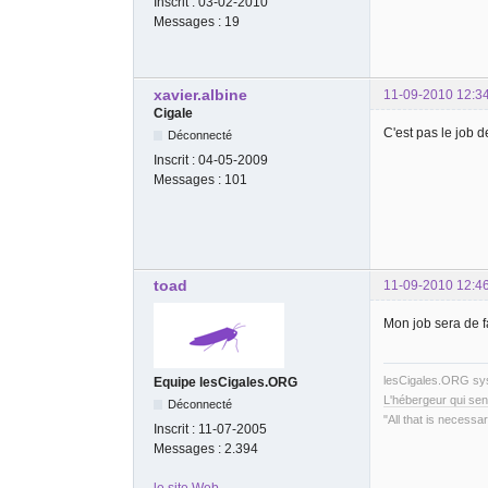
Inscrit :
03-02-2010
Messages :
19
xavier.albine
11-09-2010 12:3
Cigale
C'est pas le job 
Déconnecté
Inscrit :
04-05-2009
Messages :
101
toad
11-09-2010 12:4
Mon job sera de f
lesCigales.ORG s
Equipe lesCigales.ORG
L'hébergeur qui sen
Déconnecté
"All that is necessar
Inscrit :
11-07-2005
Messages :
2.394
le site Web