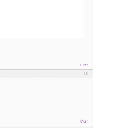
Citer
13
Citer