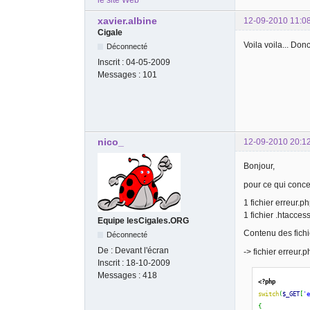
xavier.albine
12-09-2010 11:0
Cigale
Voila voila... Do
Déconnecté
Inscrit :
04-05-2009
Messages :
101
nico_
12-09-2010 20:1
Bonjour,
pour ce qui conce
1 fichier erreur.ph
1 fichier .htaccess
Equipe lesCigales.ORG
Contenu des fichie
Déconnecté
De :
Devant l'écran
-> fichier erreur.p
Inscrit :
18-10-2009
Messages :
418
<?php
switch
(
$_GET
[
'
{