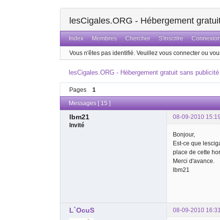
lesCigales.ORG - Hébergement gratuit 
Index
Membres
Chercher
S'inscrire
Connexio
Vous n'êtes pas identifié.
Veuillez vous connecter ou vous
lesCigales.ORG - Hébergement gratuit sans publicité
Pages
1
Messages [ 15 ]
lbm21
08-09-2010 15:1
Invité
Bonjour,
Est-ce que lescig
place de cette ho
Merci d'avance.
lbm21
L`OcuS
08-09-2010 16:3