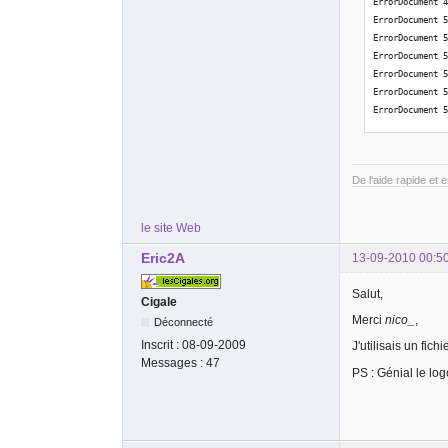
ErrorDocument 
echo
'Mauva
ErrorDocument 
break
;
ErrorDocument 
case
'503'
:
ErrorDocument 
echo
' Serv
ErrorDocument 
break
;
ErrorDocument 
case
'504'
:
ErrorDocument 
echo
'Trop 
break
;
case
'505'
:
echo
'Versi
De l'aide rapide et 
break
;
default
:
le site Web
echo
'Vous 
}
Eric2A
13-09-2010 00:5
?>
Salut,
Cigale
Merci
nico_
,
Déconnecté
Inscrit :
08-09-2009
J'utilisais un fic
Messages :
47
PS : Génial le log