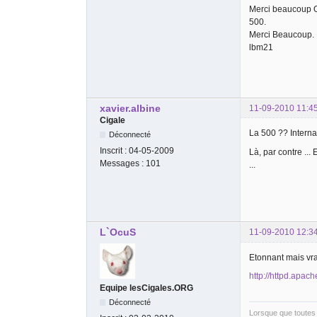
Merci beaucoup Oc
500.
Merci Beaucoup.
lbm21
xavier.albine
11-09-2010 11:4
Cigale
La 500 ?? Internal
Déconnecté
Inscrit :
04-05-2009
Là, par contre ...
Messages :
101
...
L`OcuS
11-09-2010 12:3
Etonnant mais vra
http://httpd.apa
Equipe lesCigales.ORG
Déconnecté
Lorsque que toutes 