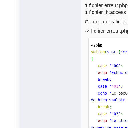
1 fichier erreur.php
1 fichier .htaccess 
Contenu des fichier
-> fichier erreur.ph
<?php
switch
(
$_GET
[
'er
{
case
'400'
:
echo
'Echec d
   break;
   case '
401
':
   echo '
Le pseu
de bien vouloir 
break
;
case
'402'
:
echo
'Le clie
donnes de paieme