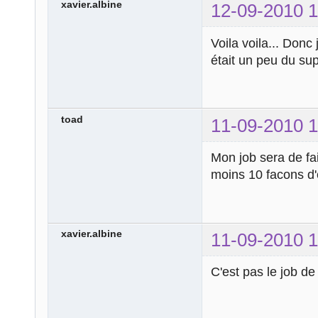
break
;
xavier.albine
12-09-2010 1
case
'503'
:
echo
' Servic
Voila voila... Don
break
;
était un peu du sup
case
'504'
:
echo
'Trop de
break
;
toad
11-09-2010 1
case
'505'
:
echo
'Version
Mon job sera de fa
break
;
moins 10 facons d'
default
:
echo
'Vous êt
pas !!!'
;
}
xavier.albine
11-09-2010 1
?>
C'est pas le job d