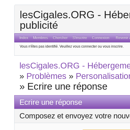
lesCigales.ORG - Héber
publicité
Index
Membres
Chercher
S'inscrire
Connexion
Revenir a
Vous n'êtes pas identifié.
Veuillez vous connecter ou vous inscrire.
lesCigales.ORG - Hébergement
»
Problèmes
»
Personalisatio
»
Ecrire une réponse
Ecrire une réponse
Composez et envoyez votre nouv