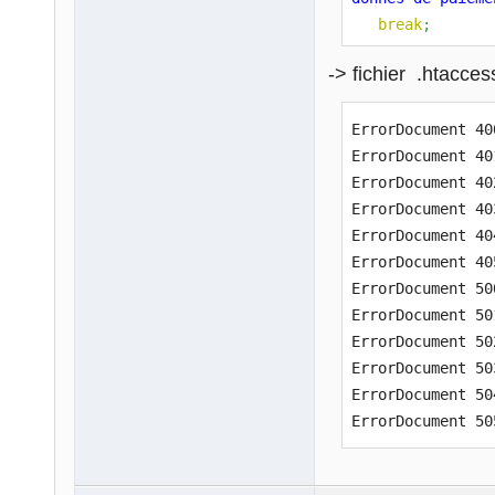
break
;
case
'403'
:
-> fichier .htacces
echo
'Requte 
break
;
ErrorDocument 40
case
'404'
:
ErrorDocument 40
echo
'La page
ErrorDocument 40
break
;
ErrorDocument 40
case
'405'
:
ErrorDocument 40
echo
'Mthode 
ErrorDocument 40
break
;
ErrorDocument 50
case
'500'
:
ErrorDocument 50
echo
'Erreur 
ErrorDocument 50
break
;
ErrorDocument 50
case
'501'
:
ErrorDocument 50
echo
'Le serv
ErrorDocument 50
break
;
case
'502'
:
echo
'Mauvais