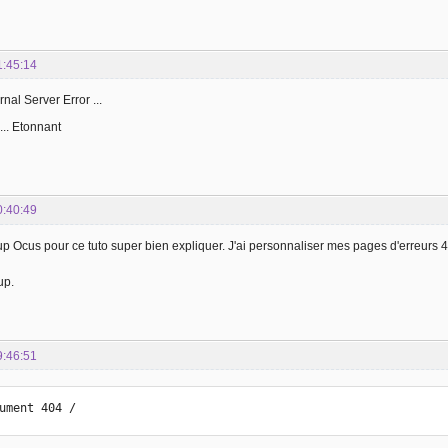
1:45:14
nal Server Error ...
... Etonnant
0:40:49
 Ocus pour ce tuto super bien expliquer. J'ai personnaliser mes pages d'erreurs 40
up.
9:46:51
ument 404 /