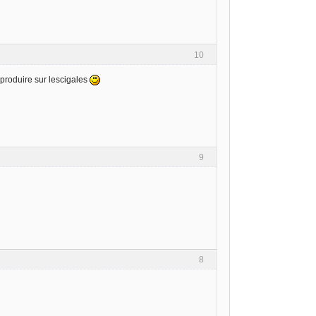
10
produire sur lescigales
9
8