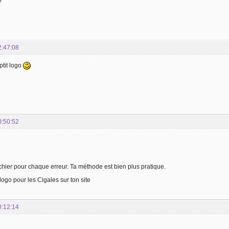
e
2:47:08
ptit logo
0:50:52
 fichier pour chaque erreur. Ta méthode est bien plus pratique.
 logo pour les Cigales sur ton site
0:12:14