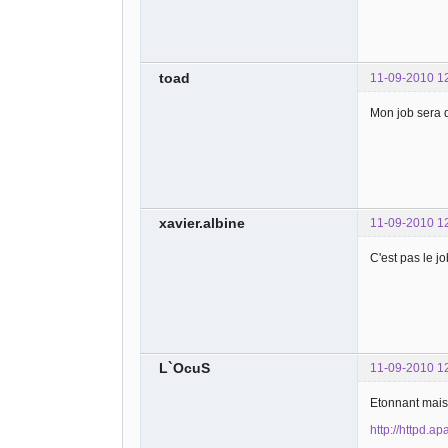
}
?>
toad
11-09-2010 1
Mon job sera d
xavier.albine
11-09-2010 1
C'est pas le j
L`OcuS
11-09-2010 1
Etonnant mais 
http://httpd.