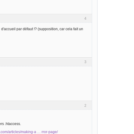
4
accueil par défaut !? (supposition, car cela fait un
3
2
ers .htaccess.
d.com/articles/making-a … rror-page/