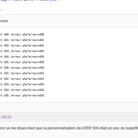
5'
:
hode non autorise'
;
ccess
0'
:
reur interne au serveur ou serveur sature'
;
nt 400 /erreur.php?erreur=400
nt 401 /erreur.php?erreur=401
1'
:
nt 402 /erreur.php?erreur=402
 serveur ne supporte pas le service demandé'
;
nt 403 /erreur.php?erreur=403
nt 404 /erreur.php?erreur=404
2'
:
nt 405 /erreur.php?erreur=405
uvaise passerelle'
;
nt 500 /erreur.php?erreur=500
nt 501 /erreur.php?erreur=501
3'
:
nt 502 /erreur.php?erreur=502
ervice indisponible'
;
nt 503 /erreur.php?erreur=503
nt 504 /erreur.php?erreur=504
4'
:
nt 505 /erreur.php?erreur=505
op de temps  la rponse '
;
5'
:
rsion HTTP non supporte '
;
1:08:50
 Donc je me disais bien que la personnalisation des ERR.500 était un peu du superfl
us ête sur une la page Erreur !! alors qu\'
il n\
'y en a pas !!!'
;