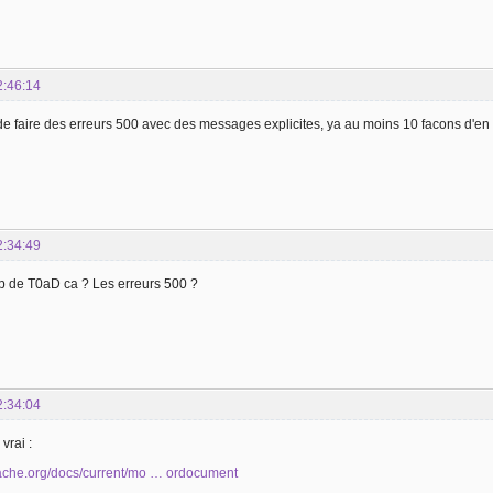
2:46:14
e faire des erreurs 500 avec des messages explicites, ya au moins 10 facons d'en 
2:34:49
ob de T0aD ca ? Les erreurs 500 ?
2:34:04
vrai :
apache.org/docs/current/mo … ordocument