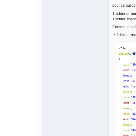
pour ce qui co
1 fichier erreu
1 fichier .htac
Contenu des fi
-> fichier erre
<?php
switch
(
$_GE
{
case
'40
echo
'Ec
   break;
   case '
40
   echo '
Le
break
;
case
'40
echo
'Le
break
;
case
'40
echo
'Re
break
;
case
'40
echo
'La