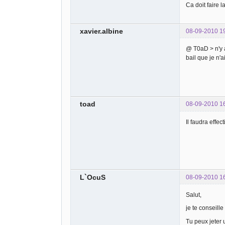
Ca doit faire l
xavier.albine
08-09-2010 1
@ T0aD > n'y a
bail que je n'a
toad
08-09-2010 1
Il faudra effe
L`OcuS
08-09-2010 1
Salut,
je te conseill
Tu peux jeter u