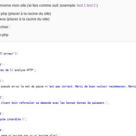
ncerne mon site j'ai fais comme suit: (exemple:
test 1
test 2
)
r.php (placer à la racine du site)
cess (placer à la racine du site)
chier :
ur.php
T
[
'erreur'
]
)
0'
:
hec de l\'
analyse HTTP
';
1
':
 pseudo et
/
ou le mot de passe n\
'est pas correct. Merci de bien vouloir recommencer, Merc
2'
:
 client doit reformuler sa demande avec les bonnes donnes de paiement.'
;
3'
:
qute interdite !'
;
4'
:
 page n\'
existe pas ou n\
'existe plus!'
;