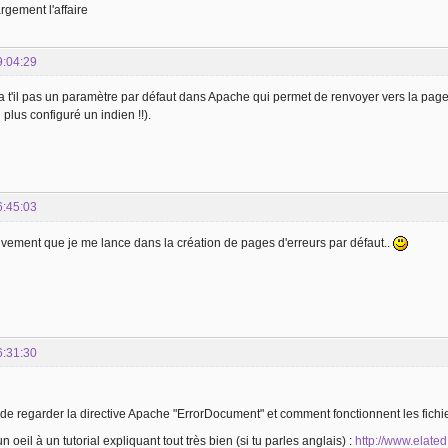
argement l'affaire
9:04:29
 t'il pas un paramètre par défaut dans Apache qui permet de renvoyer vers la page d'
i plus configuré un indien !!).
6:45:03
ctivement que je me lance dans la création de pages d'erreurs par défaut..
6:31:30
e de regarder la directive Apache "ErrorDocument" et comment fonctionnent les fichi
n oeil à un tutorial expliquant tout très bien (si tu parles anglais) :
http://www.elate