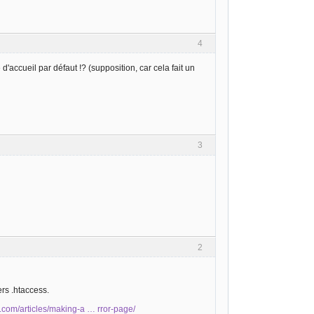
4
accueil par défaut !? (supposition, car cela fait un
3
2
ers .htaccess.
d.com/articles/making-a … rror-page/