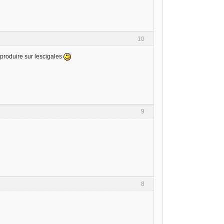
10
produire sur lescigales
9
8