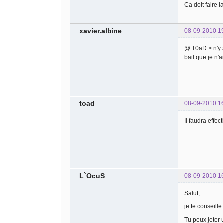
Ca doit faire l
xavier.albine
08-09-2010 1
@ T0aD > n'y a
bail que je n'a
toad
08-09-2010 1
Il faudra effe
L`OcuS
08-09-2010 1
Salut,
je te conseill
Tu peux jeter u