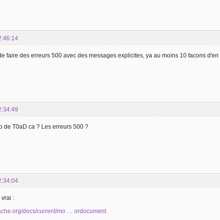
2:46:14
e faire des erreurs 500 avec des messages explicites, ya au moins 10 facons d'en 
2:34:49
ob de T0aD ca ? Les erreurs 500 ?
2:34:04
vrai :
apache.org/docs/current/mo … ordocument