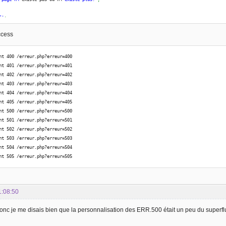
5'
:
hode non autorise'
;
ccess
0'
:
reur interne au serveur ou serveur sature'
;
nt 400 /erreur.php?erreur=400
nt 401 /erreur.php?erreur=401
1'
:
nt 402 /erreur.php?erreur=402
 serveur ne supporte pas le service demandé'
;
nt 403 /erreur.php?erreur=403
nt 404 /erreur.php?erreur=404
2'
:
nt 405 /erreur.php?erreur=405
uvaise passerelle'
;
nt 500 /erreur.php?erreur=500
nt 501 /erreur.php?erreur=501
3'
:
nt 502 /erreur.php?erreur=502
ervice indisponible'
;
nt 503 /erreur.php?erreur=503
nt 504 /erreur.php?erreur=504
4'
:
nt 505 /erreur.php?erreur=505
op de temps  la rponse '
;
5'
:
rsion HTTP non supporte '
;
1:08:50
 Donc je me disais bien que la personnalisation des ERR.500 était un peu du superfl
us ête sur une la page Erreur !! alors qu\'
il n\
'y en a pas !!!'
;