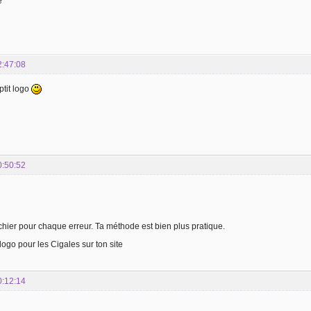
e
2:47:08
ptit logo
0:50:52
 fichier pour chaque erreur. Ta méthode est bien plus pratique.
 logo pour les Cigales sur ton site
0:12:14