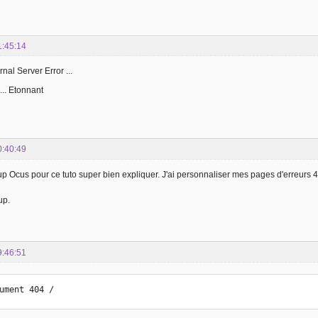
1:45:14
nal Server Error ...
... Etonnant
0:40:49
 Ocus pour ce tuto super bien expliquer. J'ai personnaliser mes pages d'erreurs 40
up.
9:46:51
ument 404 /