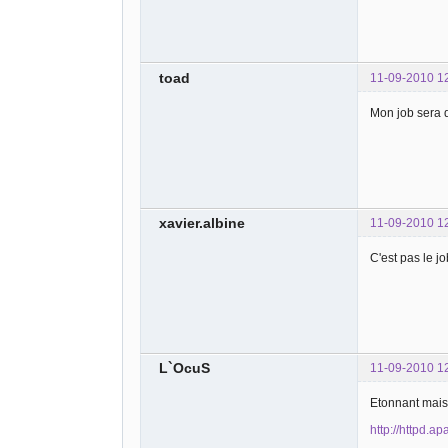
}
?>
toad
11-09-2010 1
Mon job sera d
xavier.albine
11-09-2010 1
C'est pas le j
L`OcuS
11-09-2010 1
Etonnant mais 
http://httpd.