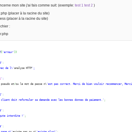
ncerne mon site j'ai fais comme suit: (exemple:
test 1
test 2
)
r.php (placer à la racine du site)
cess (placer à la racine du site)
chier :
ur.php
T
[
'erreur'
]
)
0'
:
hec de l\'
analyse HTTP
';
1
':
 pseudo et
/
ou le mot de passe n\
'est pas correct. Merci de bien vouloir recommencer, Merc
2'
:
 client doit reformuler sa demande avec les bonnes donnes de paiement.'
;
3'
:
qute interdite !'
;
4'
:
 page n\'
existe pas ou n\
'existe plus!'
;