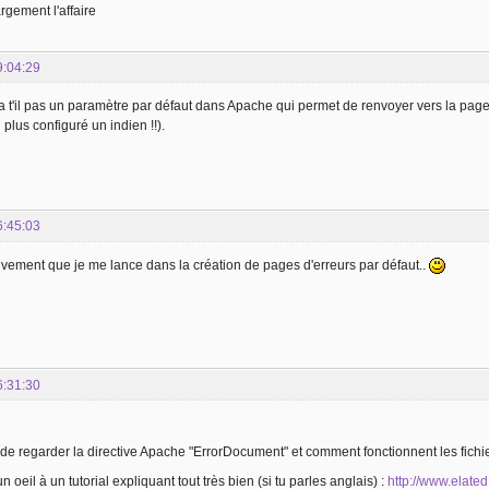
argement l'affaire
9:04:29
 t'il pas un paramètre par défaut dans Apache qui permet de renvoyer vers la page d'
i plus configuré un indien !!).
6:45:03
ctivement que je me lance dans la création de pages d'erreurs par défaut..
6:31:30
e de regarder la directive Apache "ErrorDocument" et comment fonctionnent les fichi
n oeil à un tutorial expliquant tout très bien (si tu parles anglais) :
http://www.elate