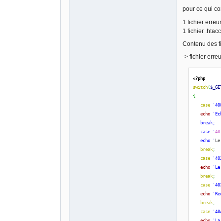
pour ce qui co
1 fichier erreu
1 fichier .htac
Contenu des fi
-> fichier erre
<?php
switch
(
$_GE
{
case
'40
echo
'Ec
   break;
   case '
40
   echo '
Le
break
;
case
'40
echo
'Le
break
;
case
'40
echo
'Re
break
;
case
'40
echo
'La