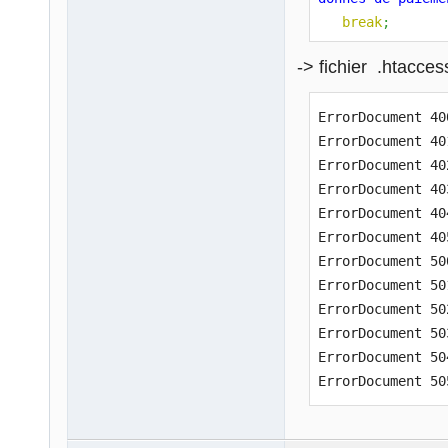
break
;
case
'403'
:
-> fichier .htacces
echo
'Requte 
break
;
ErrorDocument 40
case
'404'
:
ErrorDocument 40
echo
'La page
ErrorDocument 40
break
;
ErrorDocument 40
case
'405'
:
ErrorDocument 40
echo
'Mthode 
ErrorDocument 40
break
;
ErrorDocument 50
case
'500'
:
ErrorDocument 50
echo
'Erreur 
ErrorDocument 50
break
;
ErrorDocument 50
case
'501'
:
ErrorDocument 50
echo
'Le serv
ErrorDocument 50
break
;
case
'502'
:
echo
'Mauvais