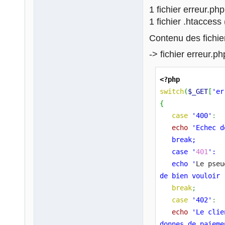
1 fichier erreur.php
1 fichier .htaccess 
Contenu des fichier
-> fichier erreur.ph
<?php
switch
(
$_GET
[
'er
{
case
'400'
:
echo
'Echec d
   break;
   case '
401
':
   echo '
Le pseu
de bien vouloir 
break
;
case
'402'
:
echo
'Le clie
donnes de paieme