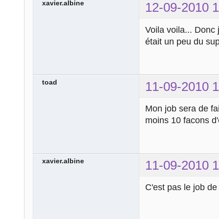
break
;
xavier.albine
12-09-2010 1
case
'503'
:
echo
' Servic
Voila voila... Don
break
;
était un peu du sup
case
'504'
:
echo
'Trop de
break
;
toad
11-09-2010 1
case
'505'
:
echo
'Version
Mon job sera de fa
break
;
moins 10 facons d'
default
:
echo
'Vous êt
pas !!!'
;
}
xavier.albine
11-09-2010 1
?>
C'est pas le job d