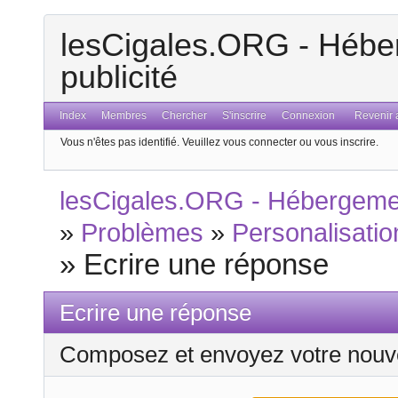
lesCigales.ORG - Héber
publicité
Index
Membres
Chercher
S'inscrire
Connexion
Revenir a
Vous n'êtes pas identifié.
Veuillez vous connecter ou vous inscrire.
lesCigales.ORG - Hébergement
»
Problèmes
»
Personalisatio
»
Ecrire une réponse
Ecrire une réponse
Composez et envoyez votre nouv