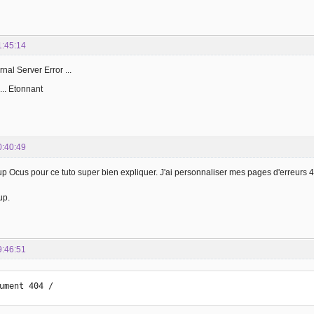
1:45:14
nal Server Error ...
... Etonnant
0:40:49
 Ocus pour ce tuto super bien expliquer. J'ai personnaliser mes pages d'erreurs 40
up.
9:46:51
ument 404 /