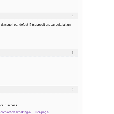
4
accueil par défaut !? (supposition, car cela fait un
3
2
ers .htaccess.
d.com/articles/making-a … rror-page/