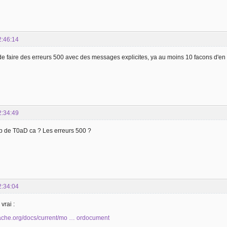
2:46:14
e faire des erreurs 500 avec des messages explicites, ya au moins 10 facons d'en 
2:34:49
ob de T0aD ca ? Les erreurs 500 ?
2:34:04
vrai :
apache.org/docs/current/mo … ordocument