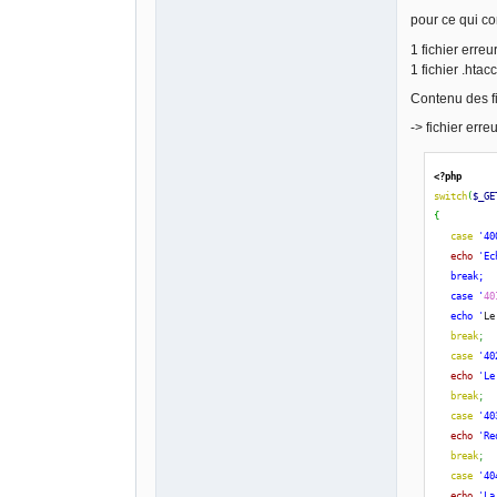
pour ce qui co
1 fichier erreu
1 fichier .htac
Contenu des fi
-> fichier erre
<?php
switch
(
$_GE
{
case
'40
echo
'Ec
   break;
   case '
40
   echo '
Le
break
;
case
'40
echo
'Le
break
;
case
'40
echo
'Re
break
;
case
'40
echo
'La