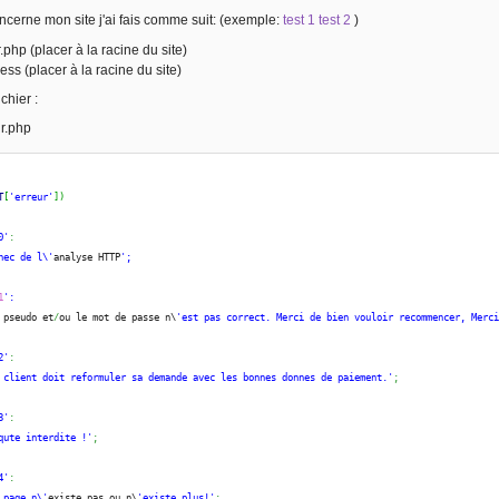
ncerne mon site j'ai fais comme suit: (exemple:
test 1
test 2
)
r.php (placer à la racine du site)
cess (placer à la racine du site)
chier :
ur.php
T
[
'erreur'
]
)
0'
:
hec de l\'
analyse HTTP
';
1
':
 pseudo et
/
ou le mot de passe n\
'est pas correct. Merci de bien vouloir recommencer, Merc
2'
:
 client doit reformuler sa demande avec les bonnes donnes de paiement.'
;
3'
:
qute interdite !'
;
4'
:
 page n\'
existe pas ou n\
'existe plus!'
;