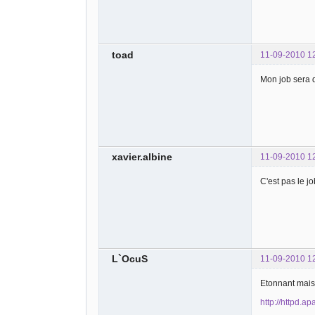
}
?>
toad
11-09-2010 1
Mon job sera d
xavier.albine
11-09-2010 1
C'est pas le j
L`OcuS
11-09-2010 1
Etonnant mais 
http://httpd.