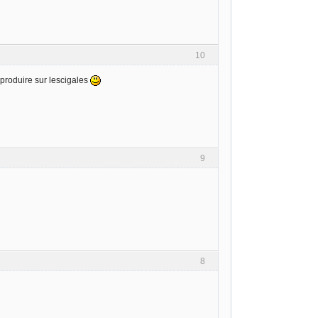
10
produire sur lescigales
9
8