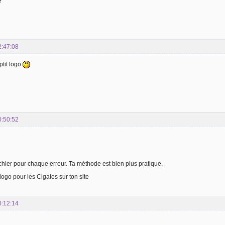
e
2:47:08
ptit logo
0:50:52
 fichier pour chaque erreur. Ta méthode est bien plus pratique.
 logo pour les Cigales sur ton site
0:12:14