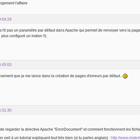
argement l'affaire
9:04:29
 t'il pas un paramètre par défaut dans Apache qui permet de renvoyer vers la page d'
i plus configuré un indien !!).
6:45:03
ctivement que je me lance dans la création de pages d'erreurs par défaut..
6:31:30
e de regarder la directive Apache "ErrorDocument" et comment fonctionnent les fichi
n oeil à un tutorial expliquant tout très bien (si tu parles anglais) :
http://www.elate