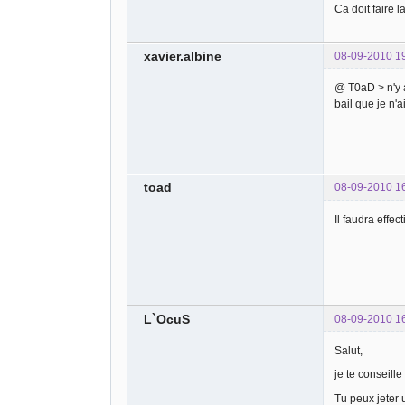
Ca doit faire l
xavier.albine
08-09-2010 1
@ T0aD > n'y a
bail que je n'a
toad
08-09-2010 1
Il faudra effe
L`OcuS
08-09-2010 1
Salut,
je te conseill
Tu peux jeter u