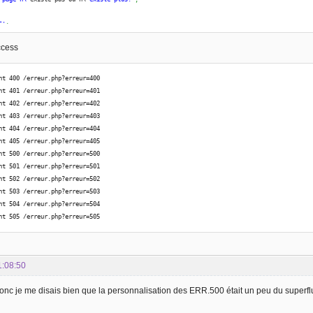
5'
:
hode non autorise'
;
ccess
0'
:
reur interne au serveur ou serveur sature'
;
nt 400 /erreur.php?erreur=400
nt 401 /erreur.php?erreur=401
1'
:
nt 402 /erreur.php?erreur=402
 serveur ne supporte pas le service demandé'
;
nt 403 /erreur.php?erreur=403
nt 404 /erreur.php?erreur=404
2'
:
nt 405 /erreur.php?erreur=405
uvaise passerelle'
;
nt 500 /erreur.php?erreur=500
nt 501 /erreur.php?erreur=501
3'
:
nt 502 /erreur.php?erreur=502
ervice indisponible'
;
nt 503 /erreur.php?erreur=503
nt 504 /erreur.php?erreur=504
4'
:
nt 505 /erreur.php?erreur=505
op de temps  la rponse '
;
5'
:
rsion HTTP non supporte '
;
1:08:50
 Donc je me disais bien que la personnalisation des ERR.500 était un peu du superfl
us ête sur une la page Erreur !! alors qu\'
il n\
'y en a pas !!!'
;