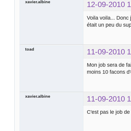
break
;
xavier.albine
12-09-2010 1
case
'503'
:
echo
' Servic
Voila voila... Don
break
;
était un peu du sup
case
'504'
:
echo
'Trop de
break
;
toad
11-09-2010 1
case
'505'
:
echo
'Version
Mon job sera de fa
break
;
moins 10 facons d'
default
:
echo
'Vous êt
pas !!!'
;
}
xavier.albine
11-09-2010 1
?>
C'est pas le job d