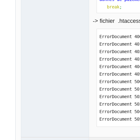
break
;
case
'403'
:
-> fichier .htacces
echo
'Requte 
break
;
ErrorDocument 40
case
'404'
:
ErrorDocument 40
echo
'La page
ErrorDocument 40
break
;
ErrorDocument 40
case
'405'
:
ErrorDocument 40
echo
'Mthode 
ErrorDocument 40
break
;
ErrorDocument 50
case
'500'
:
ErrorDocument 50
echo
'Erreur 
ErrorDocument 50
break
;
ErrorDocument 50
case
'501'
:
ErrorDocument 50
echo
'Le serv
ErrorDocument 50
break
;
case
'502'
:
echo
'Mauvais