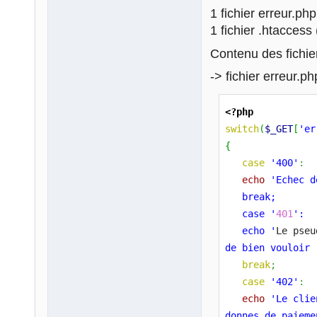
1 fichier erreur.php
1 fichier .htaccess 
Contenu des fichier
-> fichier erreur.ph
<?php
switch
(
$_GET
[
'er
{
case
'400'
:
echo
'Echec d
   break;
   case '
401
':
   echo '
Le pseu
de bien vouloir 
break
;
case
'402'
:
echo
'Le clie
donnes de paieme