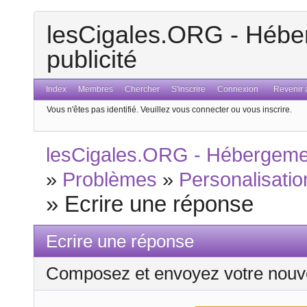
lesCigales.ORG - Héber
publicité
Index
Membres
Chercher
S'inscrire
Connexion
Revenir a
Vous n'êtes pas identifié.
Veuillez vous connecter ou vous inscrire.
lesCigales.ORG - Hébergement
»
Problèmes
»
Personalisatio
»
Ecrire une réponse
Ecrire une réponse
Composez et envoyez votre nouv