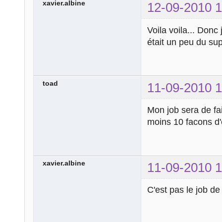
break
;
xavier.albine
12-09-2010 1
case
'503'
:
echo
' Servic
Voila voila... Don
break
;
était un peu du sup
case
'504'
:
echo
'Trop de
break
;
toad
11-09-2010 1
case
'505'
:
echo
'Version
Mon job sera de fa
break
;
moins 10 facons d'
default
:
echo
'Vous êt
pas !!!'
;
}
xavier.albine
11-09-2010 1
?>
C'est pas le job d