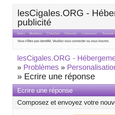
lesCigales.ORG - Héber
publicité
Index
Membres
Chercher
S'inscrire
Connexion
Revenir a
Vous n'êtes pas identifié.
Veuillez vous connecter ou vous inscrire.
lesCigales.ORG - Hébergement
»
Problèmes
»
Personalisatio
»
Ecrire une réponse
Ecrire une réponse
Composez et envoyez votre nouv