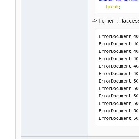
break
;
case
'403'
:
-> fichier .htacces
echo
'Requte 
break
;
ErrorDocument 40
case
'404'
:
ErrorDocument 40
echo
'La page
ErrorDocument 40
break
;
ErrorDocument 40
case
'405'
:
ErrorDocument 40
echo
'Mthode 
ErrorDocument 40
break
;
ErrorDocument 50
case
'500'
:
ErrorDocument 50
echo
'Erreur 
ErrorDocument 50
break
;
ErrorDocument 50
case
'501'
:
ErrorDocument 50
echo
'Le serv
ErrorDocument 50
break
;
case
'502'
:
echo
'Mauvais