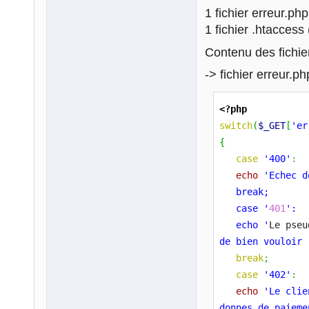
1 fichier erreur.php
1 fichier .htaccess 
Contenu des fichier
-> fichier erreur.ph
<?php
switch
(
$_GET
[
'er
{
case
'400'
:
echo
'Echec d
   break;
   case '
401
':
   echo '
Le pseu
de bien vouloir 
break
;
case
'402'
:
echo
'Le clie
donnes de paieme