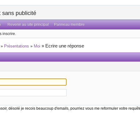
sans publicité
n
Revenir au site principal
Panneau membre
 inscrire.
»
Ecrire une réponse
»
Présentations
»
Moi