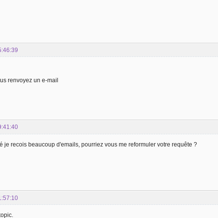
5:46:39
ous renvoyez un e-mail
9:41:40
é je recois beaucoup d'emails, pourriez vous me reformuler votre requête ?
1:57:10
topic.