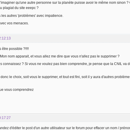
 d'imaginer qu'une autre personne sur la planète puisse avoir le même nom sinon ?
 plagiat du site eeepc ?
s les autres 'problèmes' avec impatience.
avec vos menaces.
2:12:13
 être possible ?!!!!
on nom apparait, et vous allez me dire que vous n'allez pas le supprimer ?
us connaissez ? Si vous ne voulez pas bien comprendre, je pense que la CNIL va devo
donc le choix, soit vous le supprimer, et tout est fini, soit il y aura d'autres problème
que vous comprendrez
0:17:27
ez d'éditer le post d'un autre utilisateur sur le forum pour effacer un nom / prénom