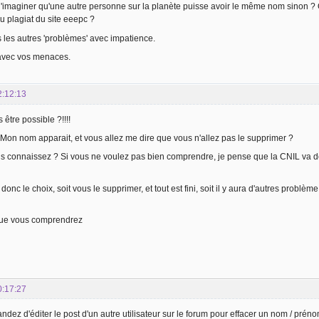
 d'imaginer qu'une autre personne sur la planète puisse avoir le même nom sinon ?
 plagiat du site eeepc ?
s les autres 'problèmes' avec impatience.
avec vos menaces.
2:12:13
 être possible ?!!!!
on nom apparait, et vous allez me dire que vous n'allez pas le supprimer ?
us connaissez ? Si vous ne voulez pas bien comprendre, je pense que la CNIL va devo
donc le choix, soit vous le supprimer, et tout est fini, soit il y aura d'autres problème
que vous comprendrez
0:17:27
ez d'éditer le post d'un autre utilisateur sur le forum pour effacer un nom / prénom