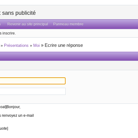
sans publicité
n
Revenir au site principal
Panneau membre
 inscrire.
»
Ecrire une réponse
»
Présentations
»
Moi