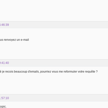
5:46:39
ous renvoyez un e-mail
9:41:40
é je recois beaucoup d'emails, pourriez vous me reformuler votre requête ?
1:57:10
topic.