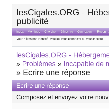
lesCigales.ORG - Héber
publicité
Index
Membres
Chercher
S'inscrire
Connexion
Revenir a
Vous n'êtes pas identifié.
Veuillez vous connecter ou vous inscrire.
lesCigales.ORG - Hébergement
»
Problèmes
»
Incapable de 
»
Ecrire une réponse
Ecrire une réponse
Composez et envoyez votre nouv