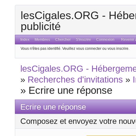
lesCigales.ORG - Héber
publicité
Index
Membres
Chercher
S'inscrire
Connexion
Revenir a
Vous n'êtes pas identifié.
Veuillez vous connecter ou vous inscrire.
lesCigales.ORG - Hébergement
»
Recherches d'invitations
»
»
Ecrire une réponse
Ecrire une réponse
Composez et envoyez votre nouv