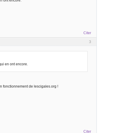
n ont encore.
Citer
3
ui en ont encore.
n fonctionnement de lescigales.org !
Citer