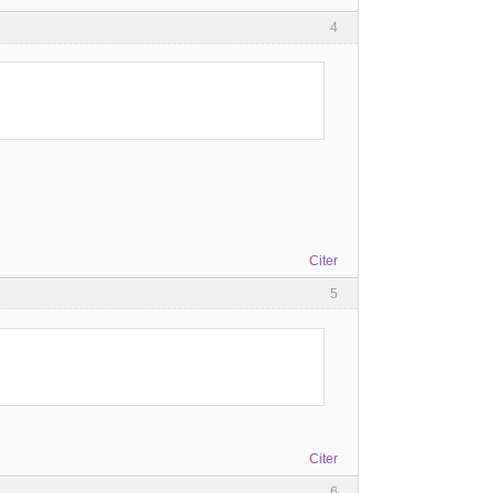
4
Citer
5
Citer
6