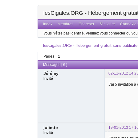
lesCigales.ORG - Hébergement gratuit 
Index
Membres
Chercher
S'inscrire
Connexio
Vous n'êtes pas identifié.
Veuillez vous connecter ou vous
lesCigales.ORG - Hébergement gratuit sans publicité
Pages
1
Messages [ 6 ]
Jérémy
02-11-2012 14:2
Invité
J'ai 5 invitation 
juliette
19-01-2013 17:1
Invité