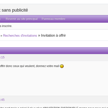
sans publicité
n
Revenir au site principal
Panneau membre
 inscrire.
»
Invitation à offrir
»
Recherches d'invitations
5:15
à offrir donc ceux qui veulent, donnez votre mail
6:45