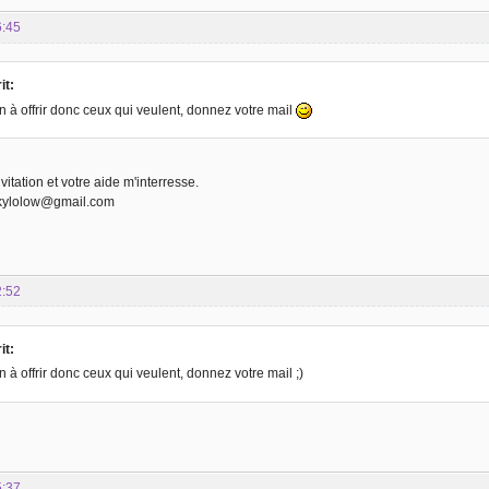
6:45
it:
ion à offrir donc ceux qui veulent, donnez votre mail
itation et votre aide m'interresse.
ckylolow@gmail.com
2:52
it:
ion à offrir donc ceux qui veulent, donnez votre mail ;)
5:37