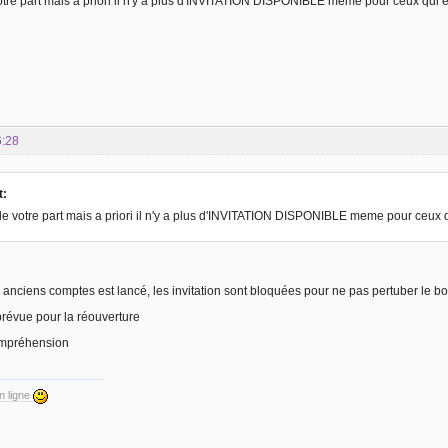
tre part mais a priori il n'y a plus d'INVITATION DISPONIBLE meme pour ceux qui e
6:28
t:
e votre part mais a priori il n'y a plus d'INVITATION DISPONIBLE meme pour ceux q
anciens comptes est lancé, les invitation sont bloquées pour ne pas pertuber le bo
révue pour la réouverture
ompréhension
en ligne