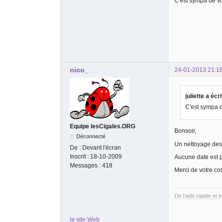
C'est sympa de vo
nico_
24-01-2013 21:1
juliette a écri
C'est sympa d
Equipe lesCigales.ORG
Bonsoir,
Déconnecté
Un nettoyage des 
De :
Devant l'écran
Inscrit :
18-10-2009
Aucune date est p
Messages :
418
Merci de votre c
De l'aide rapide et 
le site Web